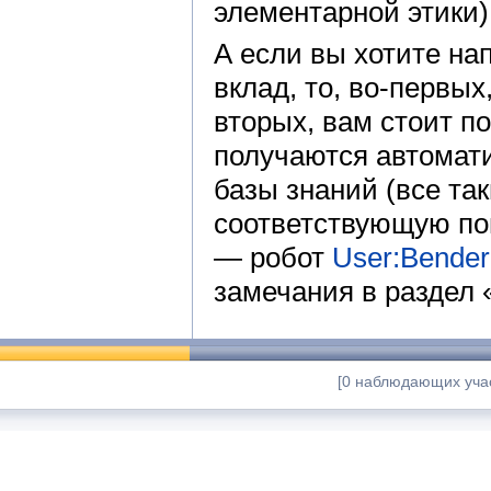
элементарной этики)
А если вы хотите на
вклад, то, во-первых
вторых, вам стоит п
получаются автомат
базы знаний (все та
соответствующую поме
— робот
User:Bender
замечания в раздел 
[_pw9_]
nvnv
[0 наблюдающих учас