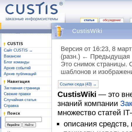
статья
обсуждение
CustisWiki
CUSTIS
Версия от 16:23, 8 мар
Сайт CUSTIS →
(разн.) ← Предыдущая 
Вакансии
Блог команды
Это снимок страницы. 
Архив событий
шаблонов и изображен
Архив публикаций
Перейти к:
навигация
,
поиск
Навигация
Ссылки сюда (43) →
Заглавная страница
CustisWiki
— это вне
Свежие правки
Случайная статья
знаний компании
За
Справка
множество статей IT
Поиск
описания средств, 