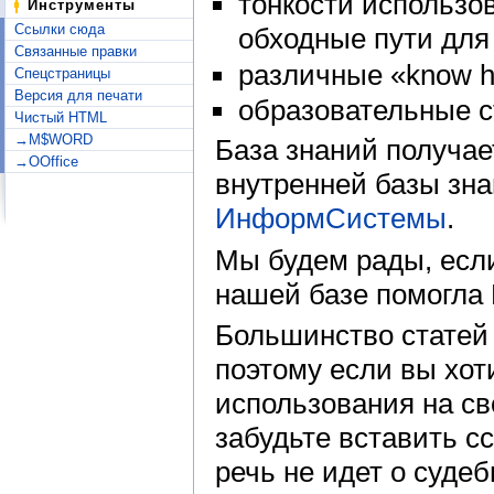
тонкости использо
Инструменты
Ссылки сюда
обходные пути для 
Связанные правки
различные «know h
Спецстраницы
Версия для печати
образовательные с
Чистый HTML
→M$WORD
База знаний получа
→OOffice
внутренней базы зн
ИнформСистемы
.
Мы будем рады, есл
нашей базе помогла 
Большинство статей
поэтому если вы хот
использования на св
забудьте вставить с
речь не идет о суде