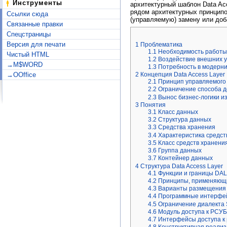
Инструменты
архитектурный шаблон Data Ac
рядом архитектурных принципо
Ссылки сюда
(управляемую) замену или доб
Связанные правки
Спецстраницы
Версия для печати
1
Проблематика
1.1
Необходимость работы
Чистый HTML
1.2
Воздействие внешних 
→M$WORD
1.3
Потребность в модерни
→OOffice
2
Концепция Data Access Layer
2.1
Принцип управляемого
2.2
Ограничение способа д
2.3
Вынос бизнес-логики и
3
Понятия
3.1
Класс данных
3.2
Структура данных
3.3
Средства хранения
3.4
Характеристика средст
3.5
Класс средств хранения
3.6
Группа данных
3.7
Контейнер данных
4
Структура Data Access Layer
4.1
Функции и границы DA
4.2
Принципы, применяющи
4.3
Варианты размещения 
4.4
Программные интерфей
4.5
Ограничение диалекта
4.6
Модуль доступа к РСУБ
4.7
Интерфейсы доступа к