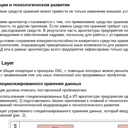
ции и технологическом развитии
мене средств хранения может привести не только изменение внешних ус
ями архитектор сталкивается с тем, что применяемое средство хранен
бность по другим причинам. Если замена средства хранения требует су
я расходования средств. В результате часть архитектуры предприятия п
вождением и обеспечением кадрами, поскольку для работы с устаревши
условии сохранения конкурентоспособности конкретного средства хране
технологиям, открывающим принципиально иные возможности для разви
БД или в рамках архитектуры всего предприятия зафиксирован только од
 Layer
я общая концепция и принципы DAL, с помощью которых можно решит
а с применением тех или иных технологий или программных продуктов.
пециализированного хранения данных
ция должна отвечать поставленной проблематике:
использования специализированных БД в ИТ-архитектуре предприятия од
рименения); 2) подготавливать бизнес-приложения к плавной и технолог
ажений технологической модернизации и технологического развития.
нцип управляемого специализированного хранения данных, который вво
жений (рис. 2).