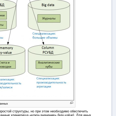
данных
простой структуры, но при этом необходимо обеспечить
анные хранилища «ключ-значение» (key-value). Для иных