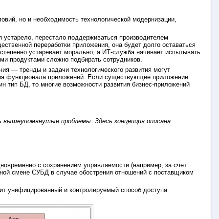
ловий, но и необходимость технологической модернизации,
ия устарело, перестало поддерживаться производителем
щественной переработки приложения, она будет долго оставаться
остепенно устаревает морально, а ИТ-служба начинает испытывать
ми продуктами сложно подбирать сотрудников.
ния — тренды и задачи технологического развития могут
тия функционала приложений. Если существующее приложение
ин тип БД, то многие возможности развития бизнес-приложений
ь вышеупомянутые проблемы. Здесь концепция описана
новременно с сохранением управляемости (например, за счет
ичной смене СУБД в случае обострения отношений с поставщиком
дит унифицированный и контролируемый способ доступа