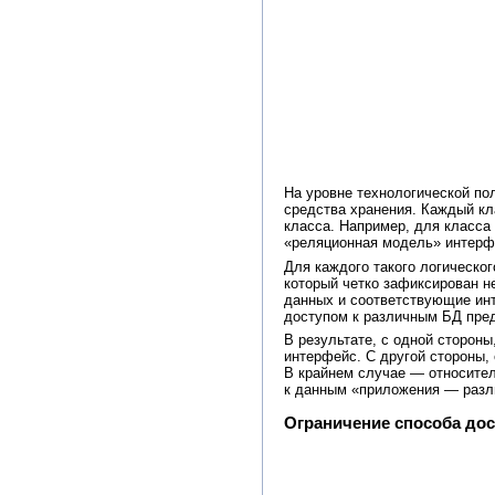
На уровне технологической по
средства хранения. Каждый кл
класса. Например, для класса
«реляционная модель» интерфе
Для каждого такого логическо
который четко зафиксирован 
данных и соответствующие инт
доступом к различным БД пред
В результате, с одной сторон
интерфейс. С другой стороны,
В крайнем случае — относител
к данным «приложения — разл
Ограничение способа дос