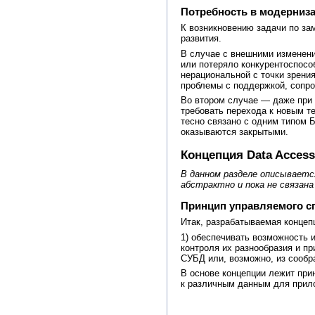
Потребность в модерниза
К возникновению задачи по за
развития.
В случае с внешними изменени
или потеряло конкурентоспосо
нерациональной с точки зрени
проблемы с поддержкой, сопро
Во втором случае — даже при 
требовать перехода к новым 
тесно связано с одним типом 
оказываются закрытыми.
Концепция Data Access
В данном разделе описываетс
абстрактно и пока не связан
Принцип управляемого с
Итак, разрабатываемая концеп
1) обеспечивать возможность 
контроля их разнообразия и п
СУБД или, возможно, из сообр
В основе концепции лежит при
к различным данным для прило