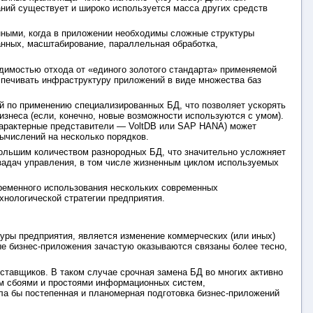
ваний существует и широко используется масса других средств
ными, когда в приложении необходимы сложные структуры
нных, масштабирование, параллельная обработка,
одимостью отхода от «единого золотого стандарта» применяемой
еспечивать инфраструктуру приложений в виде множества баз
й по применению специализированных БД, что позволяет ускорять
знеса (если, конечно, новые возможности используются с умом).
 характерные представители — VoltDB или SAP HANA) может
ычислений на несколько порядков.
большим количеством разнородных БД, что значительно усложняет
 задач управления, в том числе жизненным циклом используемых
ременного использования нескольких современных
хнологической стратегии предприятия.
ры предприятия, является изменение коммерческих (или иных)
е бизнес-приложения зачастую оказываются связаны более тесно,
ставщиков. В таком случае срочная замена БД во многих активно
м сбоями и простоями информационных систем,
гла бы постепенная и планомерная подготовка бизнес-приложений