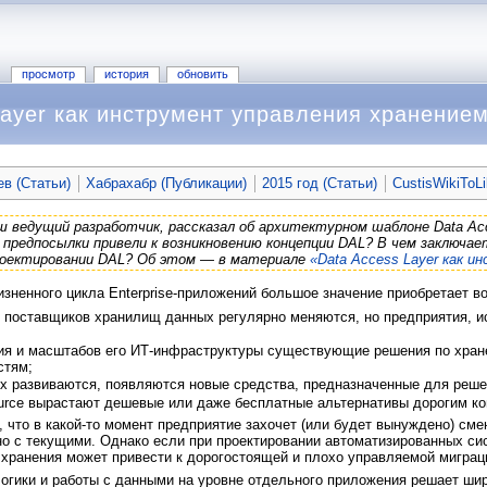
просмотр
история
обновить
Layer как инструмент управления хранение
в (Статьи)
Хабрахабр (Публикации)
2015 год (Статьи)
CustisWikiToL
аш ведущий разработчик, рассказал об архитектурном шаблоне Data Acc
е предпосылки привели к возникновению концепции DAL? В чем заключа
роектировании DAL? Об этом — в материале
«Data Access Layer как 
зненного цикла Enterprise-приложений большое значение приобретает во
 поставщиков хранилищ данных регулярно меняются, но предприятия, и
ия и масштабов его ИТ-инфраструктуры существующие решения по хране
стям;
х развиваются, появляются новые средства, предназначенные для реше
ource вырастают дешевые или даже бесплатные альтернативы дорогим к
, что в какой-то момент предприятие захочет (или будет вынуждено) см
о с текущими. Однако если при проектировании автоматизированных сис
 хранения может привести к дорогостоящей и плохо управляемой миграц
огики и работы с данными на уровне отдельного приложения решает шир