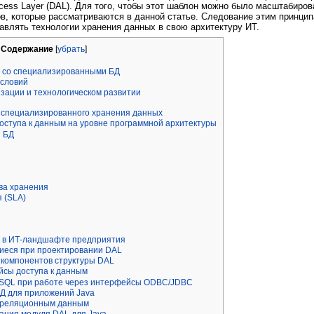
cess Layer (DAL). Для того, чтобы этот шаблон можно было масштабиров
в, которые рассматриваются в данной статье. Следование этим принц
авлять технологии хранения данных в свою архитектуру ИТ.
Содержание
[
убрать
]
 со специализированными БД
условий
зации и технологическом развитии
 специализированного хранения данных
оступа к данным на уровне программной архитектуры
з БД
ва хранения
 (SLA)
L в ИТ-ландшафте предприятия
еся при проектировании DAL
компонентов структуры DAL
сы доступа к данным
 SQL при работе через интерфейсы ODBC/JDBC
Д для приложений Java
 реляционным данным