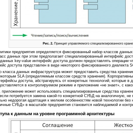
Рис. 2.
Принцип управляемого специализированного хране
литики предприятия определяется фиксированный набор классов данных
асс данных при этом предполагает специализированный интерфейс досту
 данных key-value интерфейс доступа должен предоставлять операции ч
йс доступа представлен в виде некоторого фиксированного диалекта S
го класса данных инфраструктура может предоставить средства хранен
некоторым SLA (определяемым классом средств хранения). Корпоративн
ерфейсы доступа, абстрагируясь от конкретных технологий, которые в 
оставляется в контролируемом режиме и приложение «не знает», с како
ы, приложение может использовать специализированные средства хранен
 если потребуется замена какой-то конкретной СУБД на аналогичную, не
ьно недорогая адаптация к мелким особенностям новой технологии без 
ичные СУБД» в масштабе предприятия становится наблюдаемой и контр
тупа к данным на уровне программной архитектуры