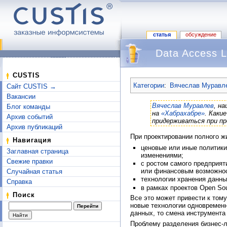
статья
обсуждение
Data Access 
Перейти к:
навигация
,
поиск
CUSTIS
Категории
:
Вячеслав Муравле
Сайт CUSTIS →
Вакансии
Вячеслав Муравлев
, н
Блог команды
на
«Хабрахабре»
. Каки
Архив событий
придерживаться при п
Архив публикаций
При проектировании полного жи
Навигация
ценовые или иные политики
Заглавная страница
изменениями;
Свежие правки
с ростом самого предприят
или финансовым возможно
Случайная статья
технологии хранения данны
Справка
в рамках проектов Open S
Поиск
Все это может привести к тому
новые технологии одновременн
данных, то смена инструмента
Проблему разделения бизнес-л