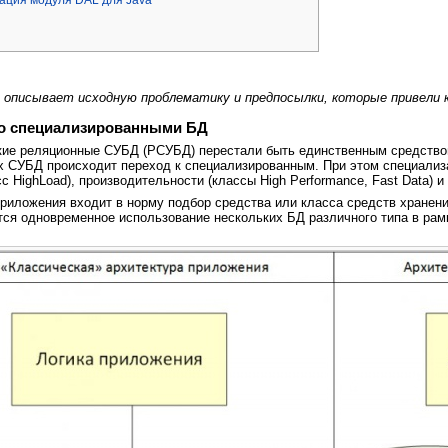
ация модуля DAL для Java
о описывает исходную проблематику и предпосылки, которые привели к
о специализированными БД
кие реляционные СУБД (РСУБД) перестали быть единственным средством
 СУБД происходит переход к специализированным. При этом специализа
сс HighLoad), производительности (классы High Performance, Fast Data) и 
приложения входит в норму подбор средства или класса средств хране
ся одновременное использование нескольких БД различного типа в рамка