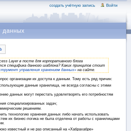
создать учётную запись
Войти
м данных
ib
ess Layer в посте для корпоративного блога
ется специфика данного шаблона? Каких принципов стоит
инструмент управления хранением данных»
на сайте.
прос организации их доступа к данным. Тому есть ряд причин:
спользующие данные хранилища, не всегда согласны с этими
нию данных могут перестать удовлетворять его потребностям
ния специализированных задач;
оммерческим решениям.
енить технологию хранения данных либо начать использовать
тем их бизнес-логика не была отделена от работы с хранилищами
ии.
око известный и не раз описанный на «Хабрахабре»