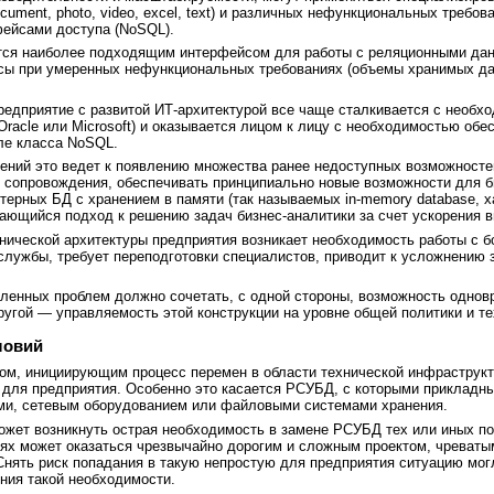
ument, photo, video, excel, text) и различных нефункциональных требо
фейсами доступа (NoSQL).
ется наиболее подходящим интерфейсом для работы с реляционными дан
осы при умеренных нефункциональных требованиях (объемы хранимых да
редприятие с развитой ИТ-архитектурой все чаще сталкивается с необх
Oracle или Microsoft) и оказывается лицом к лицу с необходимостью об
ле класса NoSQL.
ений это ведет к появлению множества ранее недоступных возможносте
ь сопровождения, обеспечивать принципиально новые возможности для би
терных БД с хранением в памяти (так называемых in-memory database,
ающийся подход к решению задач бизнес-аналитики за счет ускорения в
хнической архитектуры предприятия возникает необходимость работы с 
службы, требует переподготовки специалистов, приводит к усложнению
ленных проблем должно сочетать, с одной стороны, возможность однов
ругой — управляемость этой конструкции на уровне общей политики и те
ловий
м, инициирующим процесс перемен в области технической инфраструкту
для предприятия. Особенно это касается РСУБД, с которыми прикладны
ми, сетевым оборудованием или файловыми системами хранения.
жет возникнуть острая необходимость в замене РСУБД тех или иных по
ях может оказаться чрезвычайно дорогим и сложным проектом, чреваты
 Снять риск попадания в такую непростую для предприятия ситуацию мо
ния такой необходимости.