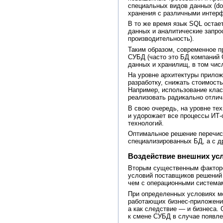
специальных видов данных (doc
хранения с различными интер
В то же время язык SQL оста
данных и аналитические запр
производительность).
Таким образом, современное п
СУБД (часто это БД компаний 
данных и хранилищ, в том чис
На уровне архитектуры прилож
разработку, снижать стоимост
Например, использование клас
реализовать радикально отлич
В свою очередь, на уровне те
и удорожает все процессы ИТ-
технологий.
Оптимальное решение перечис
специализированных БД, а с д
Воздействие внешних ус
Вторым существенным факторо
условий поставщиков решений 
чем с операционными система
При определенных условиях мо
работающих бизнес-приложени
а как следствие — и бизнеса.
к смене СУБД в случае появле