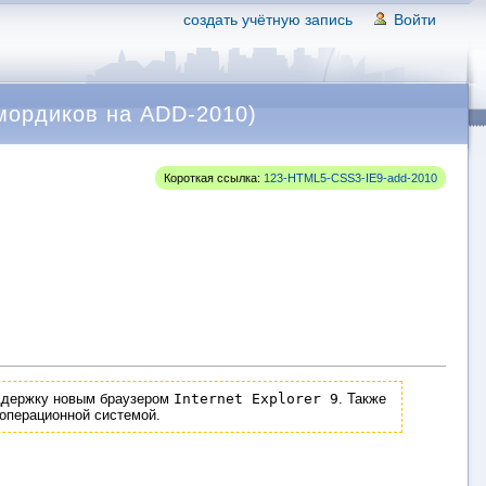
создать учётную запись
Войти
омордиков на ADD-2010)
Короткая ссылка:
123-HTML5-CSS3-IE9-add-2010
ддержку новым браузером
Internet Explorer 9
. Также
операционной системой.