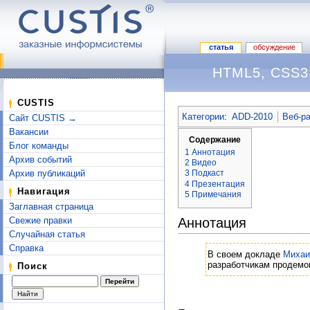
статья
обсуждение
HTML5, CSS3 
Перейти к:
навигация
,
поиск
CUSTIS
Категории
:
ADD-2010
Веб-ра
Сайт CUSTIS →
Вакансии
Содержание
Блог команды
1
Аннотация
Архив событий
2
Видео
Архив публикаций
3
Подкаст
4
Презентация
Навигация
5
Примечания
Заглавная страница
Свежие правки
Аннотация
Случайная статья
Справка
В своем докладе
Миха
разработчикам продемо
Поиск