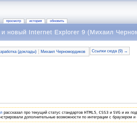
просмотр
история
обновить
и новый Internet Explorer 9 (Михаил Черн
Ссылки сюда (9) →
зработка (доклады)
Михаил Черномордиков
ил
рассказал про текущий статус стандартов
HTML5
,
CSS3
и
SVG
и их по
нстрировали дополнительные возможности по интеграции с браузером и 