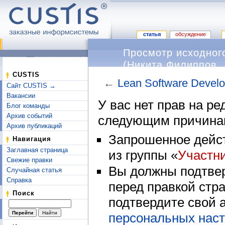
статья
обсуждение
Просмотр исходного
(Никита Филиппов, 
CUSTIS
←
Lean Software Devel
Сайт CUSTIS →
Перейти к:
навигация
,
поиск
Вакансии
У вас нет прав на р
Блог команды
Архив событий
следующим причина
Архив публикаций
Запрошенное дейст
Навигация
Заглавная страница
из группы «
Участн
Свежие правки
Вы должны подтвер
Случайная статья
Справка
перед правкой стр
Поиск
подтвердите свой 
персональных наст