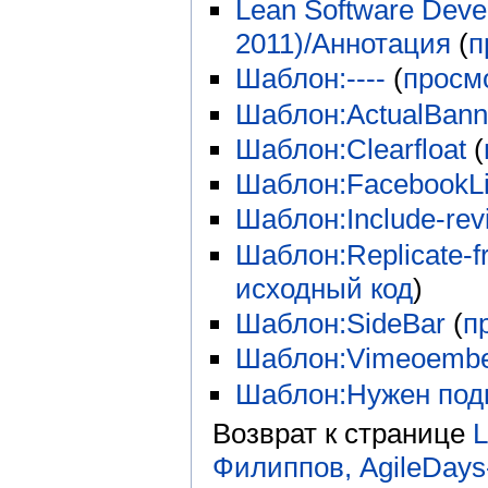
Lean Software Deve
2011)/Аннотация
(
п
Шаблон:----
(
просм
Шаблон:ActualBann
Шаблон:Clearfloat
(
Шаблон:FacebookLi
Шаблон:Include-rev
Шаблон:Replicate-fr
исходный код
)
Шаблон:SideBar
(
п
Шаблон:Vimeoemb
Шаблон:Нужен под
Возврат к странице
L
Филиппов, AgileDays