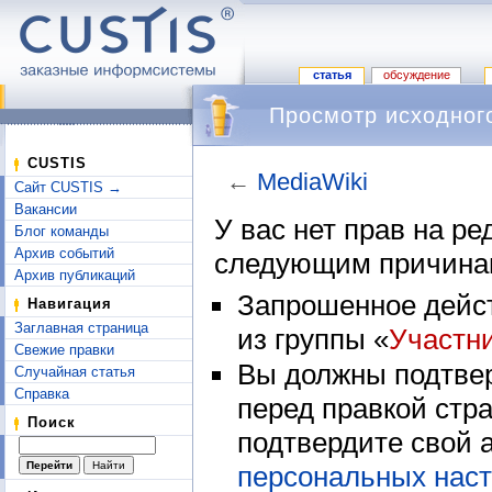
статья
обсуждение
Просмотр исходного
CUSTIS
←
MediaWiki
Сайт CUSTIS →
Перейти к:
навигация
,
поиск
Вакансии
У вас нет прав на р
Блог команды
Архив событий
следующим причина
Архив публикаций
Запрошенное дейст
Навигация
Заглавная страница
из группы «
Участн
Свежие правки
Вы должны подтвер
Случайная статья
Справка
перед правкой стр
Поиск
подтвердите свой 
персональных наст