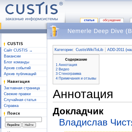
статья
обсуждение
Nemerle Deep Dive (
Перейти к:
навигация
,
поиск
CUSTIS
Категории
:
CustisWikiToLib
ADD-2011 (на
Сайт CUSTIS →
Вакансии
Содержание
Блог команды
1
Аннотация
Архив событий
2
Видео
Архив публикаций
3
Стенограмма
4
Примечания и отзывы
Навигация
Заглавная страница
Аннотация
Свежие правки
Случайная статья
Справка
Докладчик
Поиск
Владислав Чист