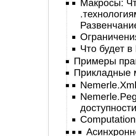
Макросы: Чт
.технология
Развенчани
Ограничения
Что будет в
Примеры прак
Прикладные 
Nemerle.Xml
Nemerle.Peg
доступности
Computation
Асинхронн