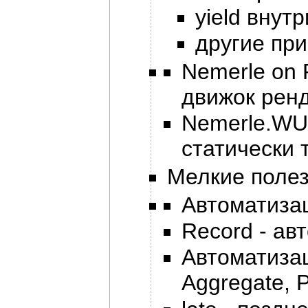
yield внут
другие пр
Nemerle on 
движок ренд
Nemerle.WUI
статически 
Мелкие поле
Автоматиза
Record - ав
Автоматизац
Aggregate, P