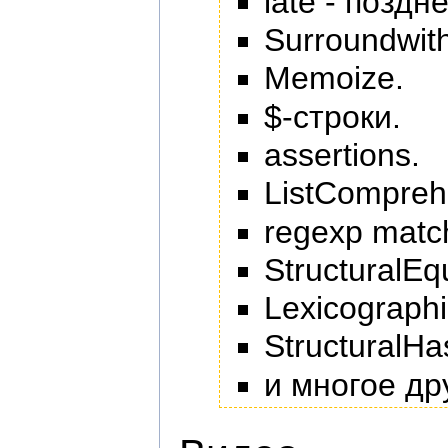
late - поздн
Surroundwith
Memoize.
$-строки.
assertions.
ListCompreh
regexp matc
StructuralEqu
Lexicograph
StructuralH
и многое др