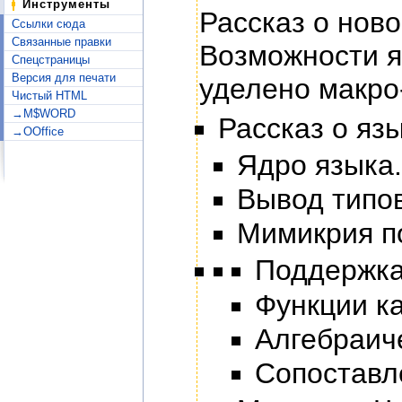
Инструменты
Рассказ о ново
Ссылки сюда
Связанные правки
Возможности я
Спецстраницы
Версия для печати
уделено макро
Чистый HTML
→M$WORD
Рассказ о яз
→OOffice
Ядро языка.
Вывод типов
Мимикрия п
Поддержка
Функции к
Алгебраич
Сопоставл