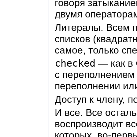
говоря затыкание
двумя операторам
Литералы. Всем п
списков (квадрат
самое, только сп
checked
— как в 
с переполнением 
переполнении или
Доступ к члену, п
И все. Все остал
воспроизводит вс
которых, во-первы