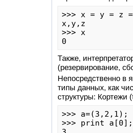
>>> x = y = z =
x,y,z

>>> x

Также, интерпретато
(резервирование, сбор
Непосредственно в 
типы данных, как чи
структуры: Кортежи (t
>>> a=(3,2,1);

>>> print a[0];

3
