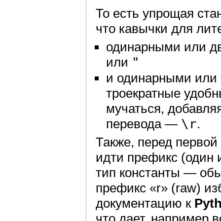
То есть упрощая ста
что кавычки для лит
одинарными или д
или
"
и одинарными или
троекратные удобн
мучаться, добавля
перевода —
\r
.
Также, перед первой
идти префикс (один 
тип константы — обы
префикс «r» (raw) и
документацию к
Pyt
что дает, например 