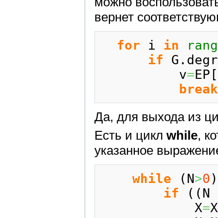
можно воспользоват
вернет соответствую
for
 i 
in
rang
if
 G.
degr
          v
=
EP
[
break
Да, для выхода из ц
Есть и цикл
while
, к
указанное выражени
while
(
N
>
0
)
if
(
(
N 
            X
=
X