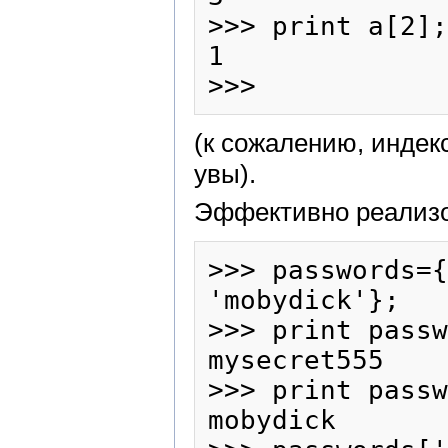
>>> print a[2];

1

(к сожалению, индекс
увы).
Эффективно реализо
>>> passwords={
'mobydick'};

>>> print passw
mysecret555

>>> print passw
mobydick
