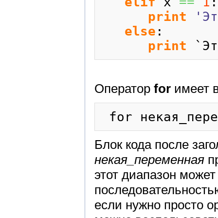
elif
 x 
==
1
:

print
'Эт
else
:

print
 `Эт
Оператор
for
имеет 
Блок кода после заг
некая_переменная
п
этот диапазон может
последовательностью
если нужно просто ор