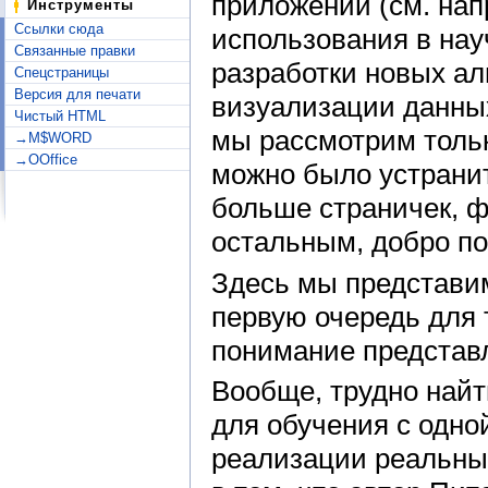
приложений (см. нап
Инструменты
Ссылки сюда
использования в нау
Связанные правки
разработки новых ал
Спецстраницы
Версия для печати
визуализации данны
Чистый HTML
мы рассмотрим тольк
→M$WORD
→OOffice
можно было устранит
больше страничек, ф
остальным, добро п
Здесь мы представим
первую очередь для 
понимание представл
Вообще, трудно найт
для обучения с одно
реализации реальны