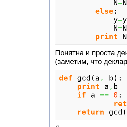
            N
=
N
else
:

            y
=
y
            N
=
N
print
 N
Понятна и проста д
(заметим, что декла
def
 gcd
(
a
,
 b
)
:

print
 a
,
b

if
 a 
==
0
:

ret
return
 gcd
(