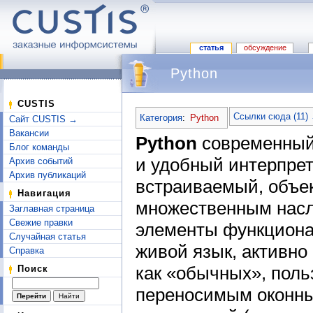
статья
обсуждение
Python
Перейти к:
навигация
,
поиск
CUSTIS
Ссылки сюда (11)
Категория
:
Python
Сайт CUSTIS →
Вакансии
Python
современный,
Блог команды
и удобный интерпре
Архив событий
Архив публикаций
встраиваемый, объе
Навигация
множественным нас
Заглавная страница
Свежие правки
элементы функционал
Случайная статья
живой язык, активн
Справка
как «обычных», поль
Поиск
переносимым оконным