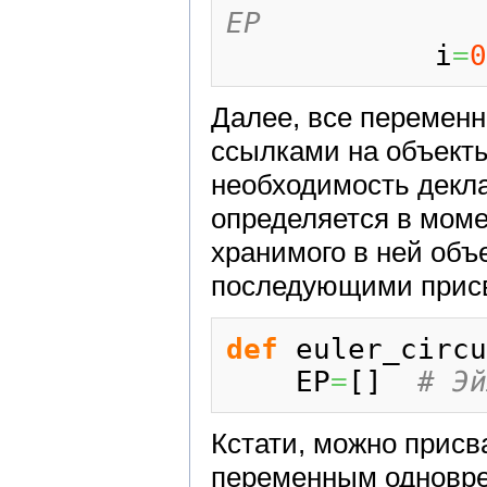
EP
            i
=
0
Далее, все перемен
ссылками на объекты
необходимость декл
определяется в моме
хранимого в ней объ
последующими прис
def
 euler_circu
    EP
=
[
]
# Эй
Кстати, можно присв
переменным одновр