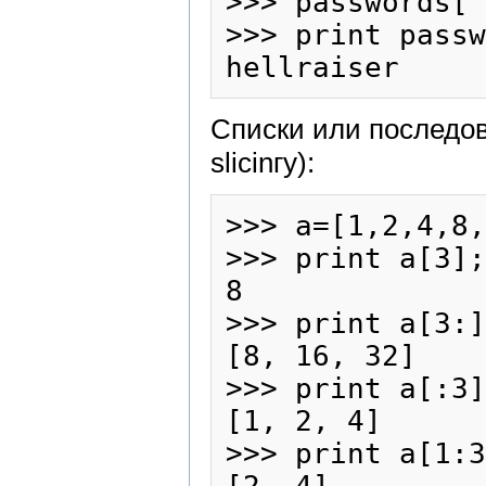
>>> passwords['
>>> print passw
Списки или последов
slicinгу):
>>> a=[1,2,4,8,
>>> print a[3];

8

>>> print a[3:]
[8, 16, 32]

>>> print a[:3]
[1, 2, 4]

>>> print a[1:3
[2, 4]
