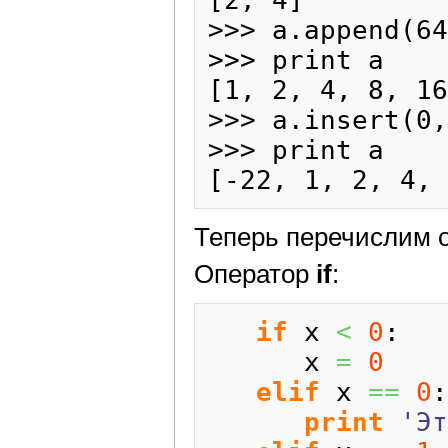
>>> a.append(64
>>> print a

[1, 2, 4, 8, 16
>>> a.insert(0,
>>> print a

Теперь перечислим 
Оператор
if
:
if
 x 
<
0
:

      x 
=
0
elif
 x 
==
0
:

print
'Эт