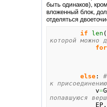
быть одинаков), кро
вложенный блок, до
отделяться двоеточи
if
len
(
которой можно д
for
else
: 
#
к присоединени
            v
=
G
попавшуюся верш
            EP.