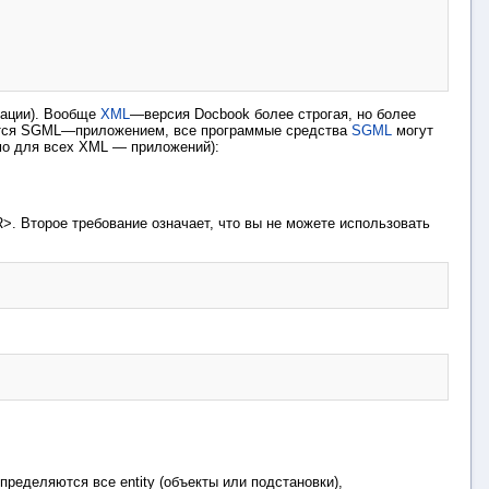
рации). Вообще
XML
—версия Docbook более строгая, но более
тся SGML—приложением, все программые средства
SGML
могут
о для всех XML — приложений):
>. Второе требование означает, что вы не можете использовать
пределяются все entity (объекты или подстановки),