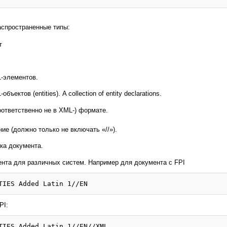
аспространенные типы:
т
-элементов.
ектов (entities). A collection of entity declarations.
оответственно не в XML-) формате.
ие (должно только не включать «//»).
ка документа.
нта для различных систем. Например для документа с FPI
PI: