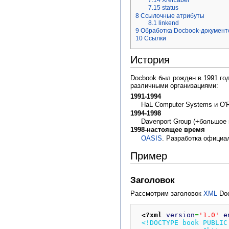
7.14
XrefLabel
7.15
status
8
Cсылочные атрибуты
8.1
linkend
9
Обработка Docbook-документ
10
Ссылки
История
Docbook был рожден в 1991 год
различными организациями:
1991-1994
HaL Computer Systems и O'Re
1994-1998
Davenport Group (+большое 
1998-настоящее время
OASIS
. Разработка официа
Пример
Заголовок
Рассмотрим заголовок
XML
Doc
<?xml
version
=
'1.0'
e
<!DOCTYPE book PUBLIC