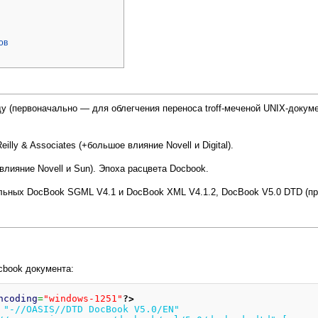
ов
у (первоначально — для облегчения переноса troff-меченой UNIX-докуме
illy & Associates (+большое влияние Novell и Digital).
влияние Novell и Sun). Эпоха расцвета Docbook.
льных DocBook SGML V4.1 и DocBook XML V4.1.2, DocBook V5.0 DTD (при
book документа:
ncoding
=
"windows-1251"
?>
 "-//OASIS//DTD DocBook V5.0/EN"