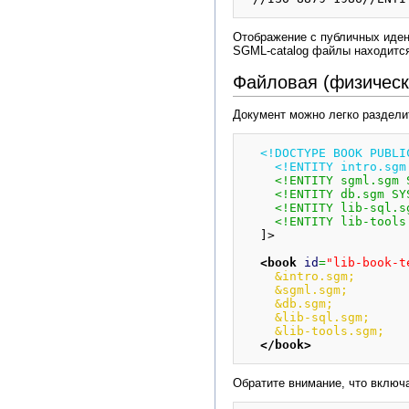
Отображение с публичных иден
SGML-catalog файлы находитс
Файловая (физическ
Документ можно легко раздели
<!DOCTYPE BOOK PUBLI
    <!ENTITY intro.s
<!ENTITY sgml.sgm 
<!ENTITY db.sgm SY
<!ENTITY lib-sql.s
<!ENTITY lib-tools
  ]>

<book
id
=
"lib-book-t
&intro.sgm;
&sgml.sgm;
&db.sgm;
&lib-sql.sgm;
&lib-tools.sgm;
</book
>
Обратите внимание, что включ