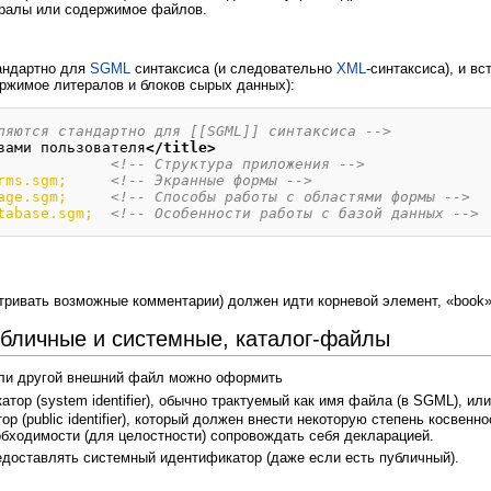
ралы или содержимое файлов.
андартно для
SGML
синтаксиса (и следовательно
XML
-синтаксиса), и в
ржимое литералов и блоков сырых данных):
ляются стандартно для [[SGML]] синтаксиса -->
зами пользователя
</title
>
<!-- Структура приложения -->
rms.sgm;
<!-- Экранные формы -->
age.sgm;
<!-- Способы работы с областями формы -->
tabase.sgm;
<!-- Особенности работы с базой данных -->
тривать возможные комментарии) должен идти корневой элемент, «book»
бличные и системные, каталог-файлы
или другой внешний файл можно оформить
тор (system identifier), обычно трактуемый как имя файла (в SGML), или
 (public identifier), который должен внести некоторую степень косвеннос
обходимости (для целостности) сопровождать себя декларацией.
едоставлять системный идентификатор (даже если есть публичный).