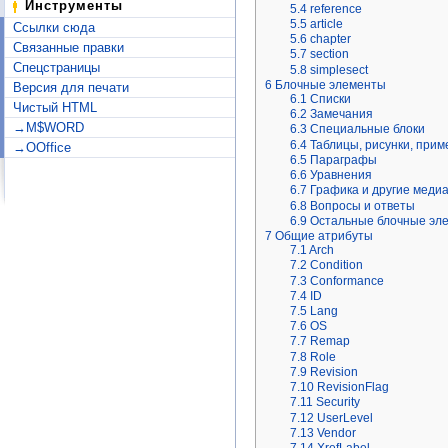
Инструменты
5.4
reference
5.5
article
Ссылки сюда
5.6
chapter
Связанные правки
5.7
section
Спецстраницы
5.8
simplesect
6
Блочные элементы
Версия для печати
6.1
Списки
Чистый HTML
6.2
Замечания
→M$WORD
6.3
Специальные блоки
6.4
Таблицы, рисунки, при
→OOffice
6.5
Параграфы
6.6
Уравнения
6.7
Графика и другие меди
6.8
Вопросы и ответы
6.9
Остальные блочные эл
7
Общие атрибуты
7.1
Arch
7.2
Condition
7.3
Conformance
7.4
ID
7.5
Lang
7.6
OS
7.7
Remap
7.8
Role
7.9
Revision
7.10
RevisionFlag
7.11
Security
7.12
UserLevel
7.13
Vendor