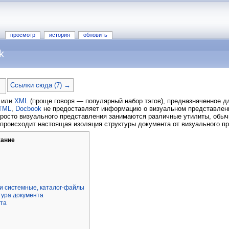
просмотр
история
обновить
k
Ссылки сюда (7) →
или
XML
(проще говоря — популярный набор тэгов), предназначенное дл
TML
,
Docbook
не предоставляет информацию о визуальном представлен
просто визуального представления занимаются различные утилиты, обы
 происходит настоящая изоляция структуры документа от визуального п
ание
и системные, каталог-файлы
тура документа
нта