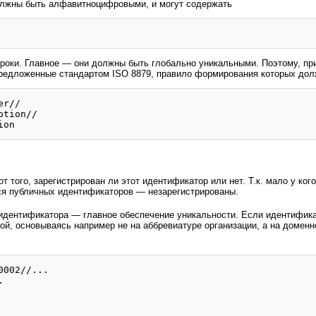
лжны быть алфавитноцифровыми, и могут содержать
троки. Главное — они должны быть глобально уникальными. Поэтому, п
 предложенные стандартом ISO 8879, правило формирования которых дол
r//

tion//

 от того, зарегистрирован ли этот идентификатор или нет. Т.к. мало у к
я публичных идентификаторов — незарегистрированы.
дентификатора — главное обеспечение уникальности. Если идентификат
ой, основываясь например не на аббревиатуре организации, а на доменн
002//...


