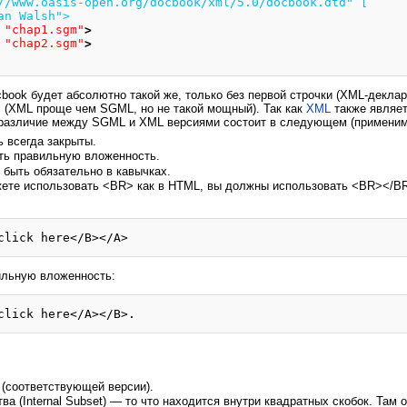
        "http://www.oasis-open.org/docbook/xml/5.0/docbook.dtd" [
an Walsh">
 
"chap1.sgm"
>
 
"chap2.sgm"
>
book будет абсолютно такой же, только без первой строчки (XML-декла
. (XML проще чем SGML, но не такой мощный). Так как
XML
также являе
 различие между SGML и XML версиями состоит в следующем (применим
 всегда закрыты.
ь правильную вложенность.
 быть обязательно в кавычках.
ожете использовать <BR> как в HTML, вы должны использовать <BR></BR
ильную вложенность:
(соответствующей версии).
а (Internal Subset) — то что находится внутри квадратных скобок. Там о