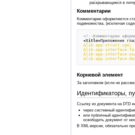
раскрывающиеся в лите
Комментарии
Комментарии оформляются ст
подмножества, (исключая соде
<!--Комментарии оформ
<title
>
Приложение гла
&lib-app-struct.sgm;
&lib-app-interface-fo
&lib-app-interface-us
&lib-app-interface-da
Корневой элемент
За заголовком (если не рассма
Идентификаторы, пу
Ссылку из документа на DTD 
через системный идентифика
или публичный идентификатор
освободить документ от не
В XML-версии, обязательно пр