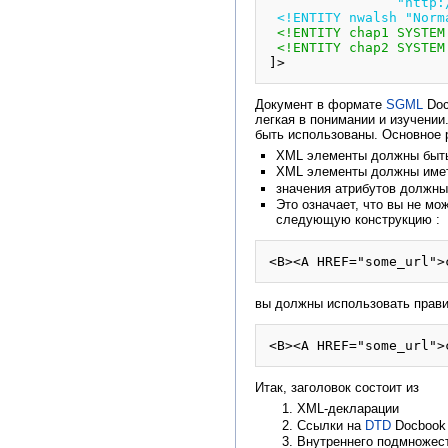
        
 <!ENTITY nwalsh "Norm
<!ENTITY chap1 SYSTEM
<!ENTITY chap2 SYSTEM
]>
Документ в формате
SGML
Doc
легкая в понимании и изучении
быть использованы. Основное
XML элементы должны быть
XML элементы должны имет
значения атрибутов должны
Это означает, что вы не м
следующую конструкцию :
вы должны использовать прав
Итак, заголовок состоит из
XML-декларации
Ссылки на
DTD
Docbook 
Внутреннего подмножеств