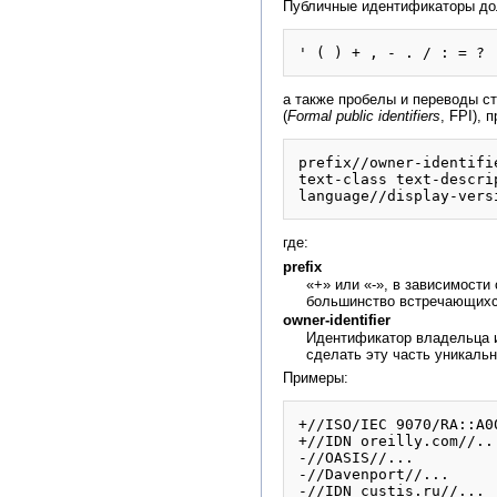
Публичные идентификаторы до
а также пробелы и переводы с
(
Formal public identifiers
, FPI),
prefix//owner-identifie
text-class text-descrip
где:
prefix
«+» или «-», в зависимости
большинство встречающихс
owner-identifier
Идентификатор владельца и
сделать эту часть уникальн
Примеры:
+//ISO/IEC 9070/RA::A00
+//IDN oreilly.com//...
-//OASIS//...

-//Davenport//...
