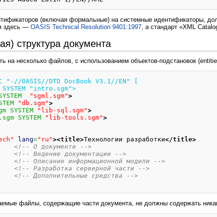
тификаторов (включая формальные) на системные идентификаторы, дол
я здесь —
OASIS Technical Resolution 9401:1997
, а стандарт «XML Catalo
ая) структура документа
ть на несколько файлов, с использованием объектов-подстановок (entit
C "-//OASIS//DTD DocBook V3.1//EN" [
gm SYSTEM "intro.sgm">
SYSTEM  
"sgml.sgm"
>
STEM 
"db.sgm"
>
gm SYSTEM 
"lib-sql.sgm"
>
.sgm SYSTEM 
"lib-tools.sgm"
>
ech"
lang
=
"ru"
>
<title
>
Технологии разработки
</title
>
<!-- О документе -->
<!-- Ведение документации -->
<!-- Описание информационной модели -->
<!-- Разработка серверной части -->
<!-- Дополнительные средства -->
аемые файлы, содержащие части документа, не должны содержать ника