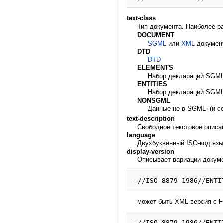
text-class
Тип документа. Наиболее р
DOCUMENT
SGML
или
XML
докумен
DTD
DTD
ELEMENTS
Набор деклараций SGML
ENTITIES
Набор деклараций SGML-объ
NONSGML
Данные не в SGML- (и с
text-description
Свободное текстовое описан
language
Двухбуквенный ISO-код язы
display-version
Описывает вариации докуме
может быть XML-версия с F