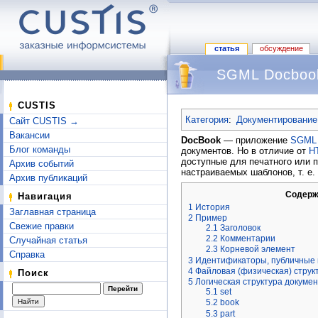
статья
обсуждение
SGML Docboo
Перейти к:
навигация
,
поиск
CUSTIS
Категория
:
Документирование
Сайт CUSTIS →
Вакансии
DocBook
— приложение
SGML
Блог команды
документов. Но в отличие от
H
доступные для печатного или 
Архив событий
настраиваемых шаблонов, т. е.
Архив публикаций
Содерж
Навигация
1
История
Заглавная страница
2
Пример
Свежие правки
2.1
Заголовок
2.2
Комментарии
Случайная статья
2.3
Корневой элемент
Справка
3
Идентификаторы, публичные 
4
Файловая (физическая) струк
Поиск
5
Логическая структура докуме
5.1
set
5.2
book
5.3
part