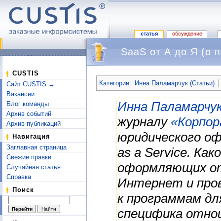
статья
обсуждение
SaaS от А до Я (о 
Перейти к:
навигация
,
поиск
CUSTIS
Категории
:
Инна Паламарчук (Статьи)
Сайт CUSTIS →
Вакансии
Инна Паламарчу
Блог команды
Архив событий
журналу
«Корпо
Архив публикаций
юридического оф
Навигация
Заглавная страница
as a Service. Ка
Свежие правки
оформляющих от
Случайная статья
Справка
Интернет и пров
Поиск
к программам дл
специфика отно