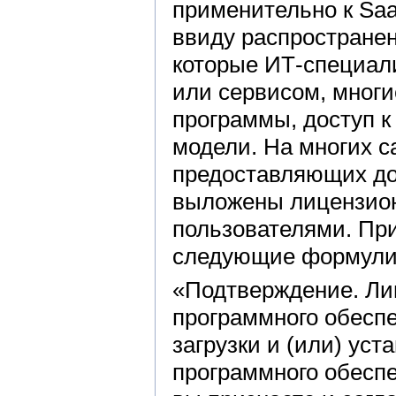
применительно к Sa
ввиду распростране
которые ИТ-специал
или сервисом, многи
программы, доступ к
модели. На многих с
предоставляющих до
выложены лицензион
пользователями. При
следующие формули
«Подтверждение. Лиц
программного обеспе
загрузки и (или) уст
программного обесп