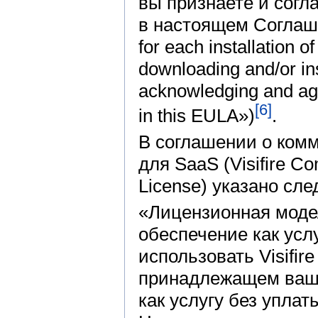
вы признаете и сог
в настоящем Соглашен
for each installation o
downloading and/or ins
acknowledging and agr
[6]
in this EULA»)
.
В соглашении о комм
для SaaS (Visifire C
License) указано сл
«Лицензионная моде
обеспечение как усл
использовать Visifi
принадлежащем ваше
как услугу без уплат