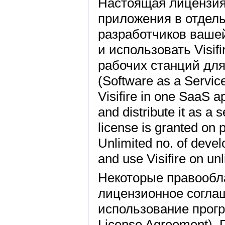
Настоящая лицензия
приложения в отдель
разработчиков вашей
и использовать Visif
рабочих станций для
(Software as a Service
Visifire in one SaaS a
and distribute it as a 
license is granted on p
Unlimited no. of devel
and use Visifire on un
Некоторые правообла
лицензионное согла
использование прогр
License Agreement).