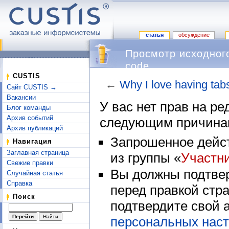
статья
обсуждение
Просмотр исходного 
code
CUSTIS
←
Why I love having tab
Сайт CUSTIS →
Перейти к:
навигация
,
поиск
Вакансии
У вас нет прав на р
Блог команды
Архив событий
следующим причина
Архив публикаций
Запрошенное дейст
Навигация
Заглавная страница
из группы «
Участн
Свежие правки
Вы должны подтвер
Случайная статья
Справка
перед правкой стр
Поиск
подтвердите свой 
персональных наст