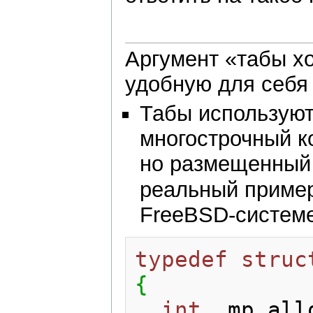
Аргумент «табы х
удобную для себя 
Табы используют
многострочный к
но размещенный 
реальный приме
FreeBSD-системе
typedef
struc
{
int
 _mp_all