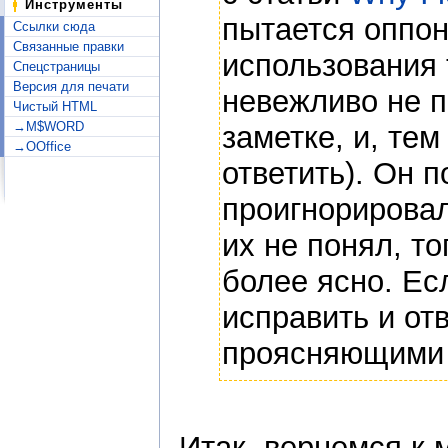
Инструменты
пытается оппон
Ссылки сюда
Связанные правки
использования 
Спецстраницы
Версия для печати
невежливо не п
Чистый HTML
→M$WORD
заметке, и, те
→OOffice
ответить). Он 
проигнорировал
их не понял, т
более ясно. Ес
исправить и от
проясняющими 
Итак, вернемся к 