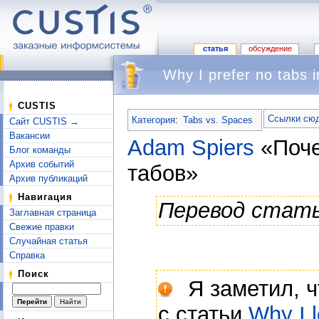
статья
обсуждение
Why I prefer no tabs 
Перейти к:
навигация
,
поиск
CUSTIS
Ссылки сюд
Категория
:
Tabs vs. Spaces
Сайт CUSTIS →
Вакансии
Adam Spiers
«Поче
Блог команды
Архив событий
табов»
Архив публикаций
Навигация
Перевод стат
Заглавная страница
Свежие правки
Случайная статья
Справка
Поиск
Я заметил, ч
с статьи
Why I 