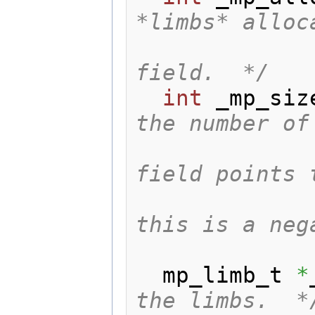
*limbs* alloc
                  
field.  */
int
 _mp_siz
the number of 
                
field points 
                  
this is a nega
  mp_limb_t 
*
the limbs.  *