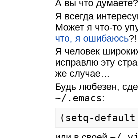
А вы что думаете?
Я всегда интерес
Может я что-то у
что, я ошибаюсь
?!
Я человек широких
исправлю эту стра
же случае…
Будь любезен, сд
~/.emacs
:
~/.v
или в своей