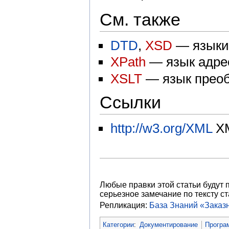
См. также
DTD
,
XSD
— языки 
XPath
— язык адре
XSLT
— язык преоб
Ссылки
http://w3.org/XML
XM
Любые правки этой статьи будут 
серьезное замечание по тексту ст
Репликация:
База Знаний «Зака
Категории
:
Документирование
Програ