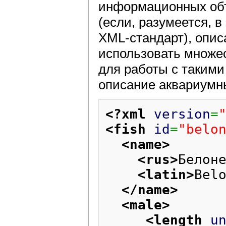
информационных об
(если, разумеется, 
XML-стандарт), опис
использовать множе
для работы с такими
описание аквариумн
<?xml
version
=
<fish
id
=
"belo
<name
>
<rus
>
Белон
<latin
>
Bel
</name
>
<male
>
<length
u