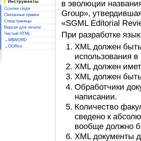
в эволюции названи
Инструменты
Ссылки сюда
Group», утвердившая
Связанные правки
«SGML Editorial Revi
Спецстраницы
Версия для печати
При разработке язы
Чистый HTML
→M$WORD
XML должен быть
→OOffice
использования в 
XML должен имет
XML должен быть
Обработчики док
написании.
Количество факу
сведено к абсолю
вообще должно б
XML документы д