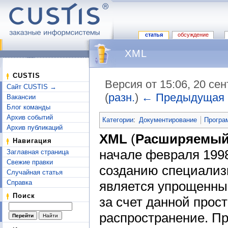
статья
обсуждение
XML
CUSTIS
Версия от 15:06, 20 се
Сайт CUSTIS →
(
разн.
)
← Предыдущая
Вакансии
Перейти к:
навигация
,
поиск
Блог команды
Архив событий
Категории
:
Документирование
Програ
Архив публикаций
XML
(
Расширяемый 
Навигация
начале февраля 199
Заглавная страница
Свежие правки
созданию специализ
Случайная статья
является упрощeнн
Справка
Поиск
за счет данной прос
распространение. П