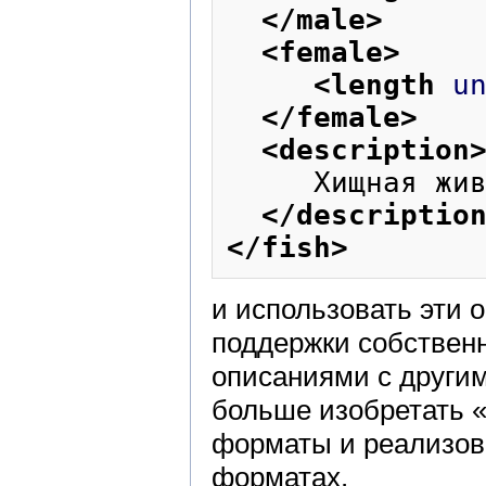
</male
>
<female
>
<length
u
</female
>
<description
     Хищная живородящая щучка.

</descriptio
</fish
>
и использовать эти 
поддержки собственн
описаниями с други
больше изобретать 
форматы и реализов
форматах.