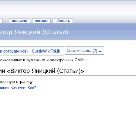
просмотр
история
обновить
ктор Яницкий (Статьи)
Ссылки сюда (2) →
ьи сотрудников)
CustisWikiToLib
убликованные в бумажных и электронных СМИ.
ии «Виктор Яницкий (Статьи)»
твенную страницу.
ации бизнеса: Как?