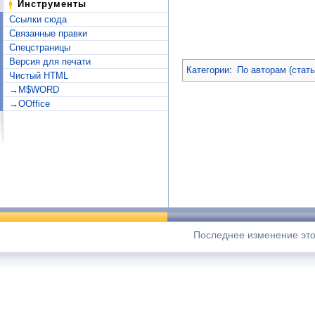
Инструменты
Ссылки сюда
Связанные правки
Спецстраницы
Версия для печати
Категории
:
По авторам (стат
Чистый HTML
→M$WORD
→OOffice
Последнее изменение этой