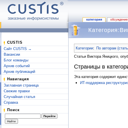
категория
обсуждение
Категория:Ви
Перейти к:
навигация
,
поиск
CUSTIS
Категории
:
По авторам (стат
Сайт CUSTIS →
Вакансии
Статьи Виктора Яницкого, оп
Блог команды
Страницы в категор
Архив событий
Архив публикаций
Эта категория содержит единс
Навигация
ИТ-поддержка реструктуриз
Заглавная страница
Свежие правки
Случайная статья
Справка
Поиск