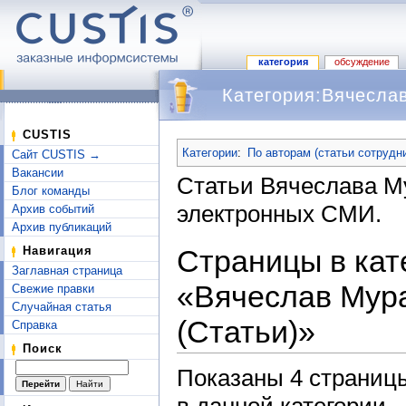
категория
обсуждение
Категория:Вячесла
Перейти к:
навигация
,
поиск
CUSTIS
Категории
:
По авторам (статьи сотрудн
Сайт CUSTIS →
Вакансии
Статьи Вячеслава М
Блог команды
электронных СМИ.
Архив событий
Архив публикаций
Страницы в кат
Навигация
Заглавная страница
«Вячеслав Мур
Свежие правки
Случайная статья
(Статьи)»
Справка
Поиск
Показаны 4 страницы
в данной категории.