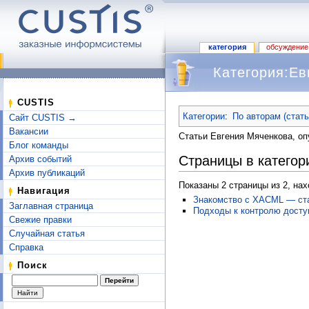
категория
обсуждение
Категория:Ев
Перейти к:
навигация
,
поиск
CUSTIS
Категории
:
По авторам (стат
Сайт CUSTIS →
Вакансии
Статьи Евгения Мяченкова, о
Блог команды
Страницы в категор
Архив событий
Архив публикаций
Показаны 2 страницы из 2, на
Навигация
Знакомство с XACML — стан
Заглавная страница
Подходы к контролю досту
Свежие правки
Случайная статья
Справка
Поиск