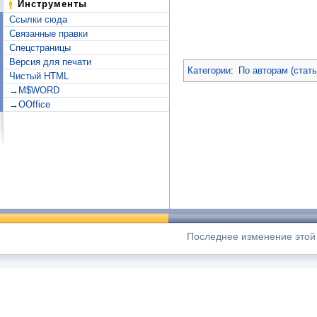
Инструменты
Ссылки сюда
Связанные правки
Спецстраницы
Версия для печати
Категории
:
По авторам (стат
Чистый HTML
→M$WORD
→OOffice
Последнее изменение этой с