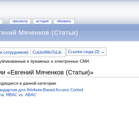
просмотр
история
обновить
гений Мяченков (Статьи)
Ссылки сюда (2) →
ьи сотрудников)
CustisWikiToLib
публикованные в бумажных и электронных СМИ.
ии «Евгений Мяченков (Статьи)»
ходящихся в данной категории.
дартом для Attribute-Based Access Control
па: RBAC vs. ABAC