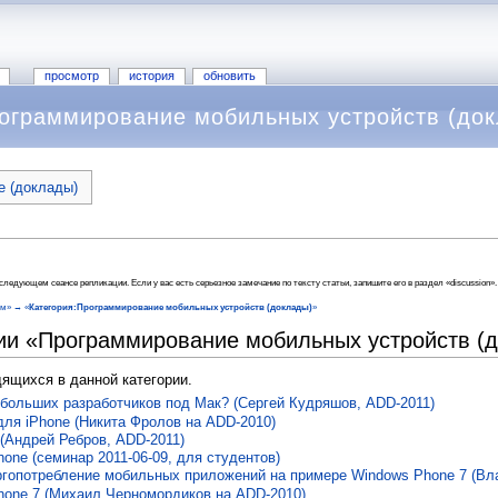
просмотр
история
обновить
ограммирование мобильных устройств (до
е (доклады)
ледующем сеансе репликации. Если у вас есть серьезное замечание по тексту статьи, запишите его в раздел «discussion».
ем» → «
Категория:Программирование мобильных устройств (доклады)
»
ии «Программирование мобильных устройств (
дящихся в данной категории.
ебольших разработчиков под Мак? (Сергей Кудряшов, ADD-2011)
для iPhone (Никита Фролов на ADD-2010)
(Андрей Ребров, ADD-2011)
one (семинар 2011-06-09, для студентов)
ргопотребление мобильных приложений на примере Windows Phone 7 (Вл
hone 7 (Михаил Черномордиков на ADD-2010)