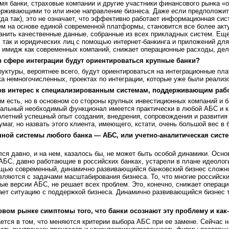
ремя банки, страховые компании и другие участники финансового рынка
рживающими то или иное направление бизнеса. Даже если предположить
да так), это не означает, что эффективно работает информационная сист
м на основе единой современной платформы, становится все более ак
анить качественные данные, собранные из всех прикладных систем. Ещ
 так и юридических лиц с помощью интернет-банкинга и приложений для
имидж как современных компаний, снижает операционные расходы, дел
в сфере интеграции будут ориентироваться крупные банки?
ктуры, вероятнее всего, будут ориентироваться на интеграционные пл
ка немногочисленных, проектах по интеграции, которые уже были реализ
ков интерес к специализированным системам, поддерживающим раб
м есть, но в основном со стороны крупных инвестиционных компаний и 
мальный необходимый функционал имеется практически в любой АБС и к
олетний успешный опыт создания, внедрения, сопровождения и развития
маг, но назвать этого клиента, имеющего, кстати, очень большой вес в
ой системы любого банка — АБС, или учетно-аналитическая систем
 давно, и на нем, казалось бы, не может быть особой динамики. Осно
АБС, давно работающие в российских банках, устарели в плане идеологи
ощью современный, динамично развивающийся банковский бизнес сложно
вляются с задачами масштабирования бизнеса. То, что многие российск
вые версии АБС, не решает всех проблем. Это, конечно, снижает операц
ает ситуацию с поддержкой бизнеса. Динамично развивающийся бизнес 
овом рынке симптомы того, что банки осознают эту проблему и как
тся в том, что меняются критерии выбора АБС при ее замене. Сейчас н