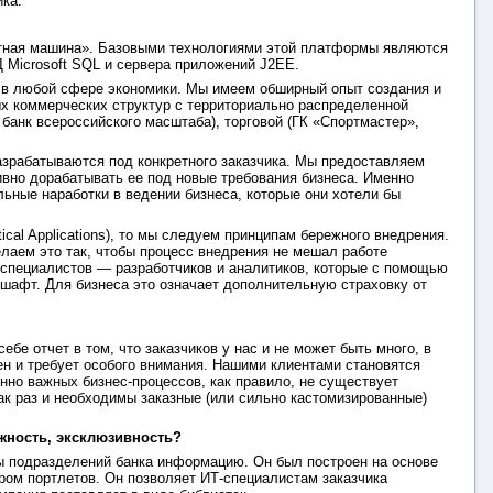
ка.
тная машина». Базовыми технологиями этой платформы являются
 Microsoft SQL и сервера приложений J2EE.
 в любой сфере экономики. Мы имеем обширный опыт создания и
ых коммерческих структур с территориально распределенной
анк всероссийского масштаба), торговой (ГК «Спортмастер»,
азрабатываются под конкретного заказчика. Мы предоставляем
ивно дорабатывать ее под новые требования бизнеса. Именно
ные наработки в ведении бизнеса, которые они хотели бы
al Applications), то мы следуем принципам бережного внедрения.
елаем это так, чтобы процесс внедрения не мешал работе
 специалистов — разработчиков и аналитиков, которые с помощью
афт. Для бизнеса это означает дополнительную страховку от
ебе отчет в том, что заказчиков у нас и не может быть много, в
ен и требует особого внимания. Нашими клиентами становятся
но важных бизнес-процессов, как правило, не существует
ак раз и необходимы заказные (или сильно кастомизированные)
ожность, эксклюзивность?
 подразделений банка информацию. Он был построен на основе
ором портлетов. Он позволяет ИТ-специалистам заказчика