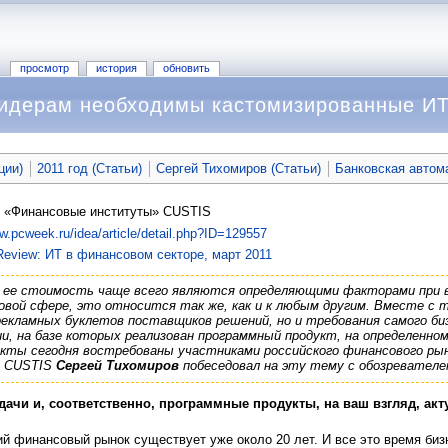
просмотр
история
обновить
идерам необходимы кастомизированные И
ции)
2011 год (Статьи)
Сергей Тихомиров (Статьи)
Банковская автом
я «Финансовые институты» CUSTIS
ww.pcweek.ru/idea/article/detail.php?ID=129557
eview: ИТ в финансовом секторе, март 2011
 ее стоимость чаще всего являются определяющими факторами при в
вой сфере, это относится так же, как и к любым другим. Вместе с
рекламных буклетов поставщиков решений, но и требования самого би
, на базе которых реализован программный продукт, на определенно
укты сегодня востребованы участниками российского финансового ры
и CUSTIS
Сергей Тихомиров
побеседовал на эту тему с обозревател
дачи и, соответственно, программные продукты, на ваш взгляд, ак
й финансовый рынок существует уже около 20 лет. И все это время биз