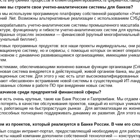
ость внутренних процессов и клиентоориентированность фирмы-поставщи
рме вы строите свои учетно-аналитические системы для банков?
в мы используем программную платформу собственной разработки «Уче
ний .Net. Возможны альтернативные реализации с использованием СУБД
разрабатывать учетно-аналитические системы промышленного масштаба
ктуре, функционалу и гибкости учетно-аналитических систем для крупн
бразных отраслях экономики — финансовой (крупный многофилиальный б
унальный биллинг).
товых программных продуктов: все наши проекты индивидуальны, они р
мационную систему, но и сервисы, с помощью которых он может операт
сновном с динамично развивающимися организациями, имеющими уникаль
тем.
стемами, обеспечивающими жизненно важные функции организации (Critic
а новая система внедряется в действующий, живой организм банка, мы д
ационных систем. Для этого у нас есть штат высококвалифицированных
вают «бесшовное» встраивание новой системы в существующий ИТ-ландш
званных сбоями в работе ПО при внедрении новых систем.
аказчиков среди предприятий финансовой сферы?
е есть очень крупные, такие как Банк России и Газпромбанк. Мы отдаем с
потерять в качестве обслуживания проектов, каждый из которых уникал
, работающие на быстрорастущих рынках . Для автоматизации их жизнен
способных полноценно поддерживать динамику их развития. Для этого к
ом из проектов, который реализуется в Банке России. В чем его сл
был создан интранет-портал, предоставляющий необходимую для работы
алисты нашей компании дополнили собственной технологией — конструкт