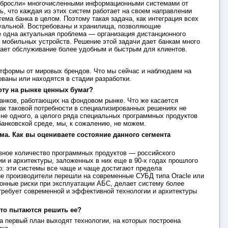
 «обросли» многочисленными информационными системами от
, что каждая из этих систем работает на своем направлении
ема банка в целом. Поэтому такая задача, как интеграция всех
туальной. Востребованы и хранилища, позволяющие
е одна актуальная проблема — организация дистанционного
 мобильных устройств. Решение этой задачи дает банкам много
ает обслуживание более удобным и быстрым для клиентов.
атформы от мировых брендов. Что мы сейчас и наблюдаем на
ованы или находятся в стадии разработки.
оту на рынке ценных бумаг?
банков, работающих на фондовом рынке. Что же касается
ак таковой потребности в специализированных решениях не
 не одного, а целого ряда специальных программных продуктов
 банковской среде, мы, к сожалению, не можем.
а. Как вы оцениваете состояние данного сегмента
вное количество программных продуктов — российского
и и архитектуры, заложенных в них еще в 90-х годах прошлого
: эти системы все чаще и чаще достигают предела
ие производители перешли на современные СУБД типа Oracle или
ионные риски при эксплуатации АБС, делает систему более
требует современной и эффективной технологии и архитектуры
-то пытаются решить ее?
а первый план выходят технологии, на которых построена