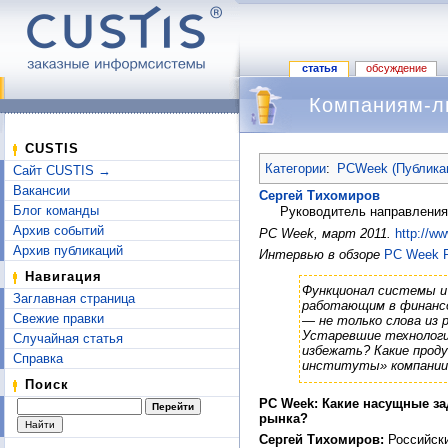
статья
обсуждение
Компаниям-л
Перейти к:
навигация
,
поиск
CUSTIS
Категории
:
PCWeek (Публика
Сайт CUSTIS →
Вакансии
Сергей Тихомиров
Блог команды
Руководитель направлени
Архив событий
PC Week, март 2011.
http://w
Архив публикаций
Интервью в обзоре
PC Week R
Навигация
Функционал системы и
Заглавная страница
работающим в финансо
Свежие правки
— не только слова из 
Устаревшие технологии
Случайная статья
избежать? Какие прод
Справка
институты» компани
Поиск
PC Week: Какие насущные за
рынка?
Сергей Тихомиров:
Российски