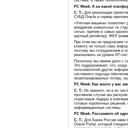
система, а также технологичн
PC Week: А на какой платфо
С. Т.:
Для реализации проекто
СУБД Oracle и сервер приложе
«Учетная машина» позволяет 
внедрения уникальных по стру
сетью, причем в самых разноо
крупный ритейлер), ЖКХ (комм
При этом мы не предлагаем го
клиенту не только саму инфор
поэтому мы сотрудничаем в о
реализовать на уровне ИТ-сис
Поскольку мы имеем дело с си
Это подразумевает, что, когд
пользователей других информ
системного подхода обеспечи
незапланированных потерь, вы
PC Week: Как много у вас з
С. Т.:
Их немного, но в их числ
противном случае мы рискуем 
отраслевые лидеры и компании
готовых коробочных решений, 
информационные системы.
PC Week: Расскажите об одн
С. Т.:
Для Банка России нами 
Oracle Portal, который специ