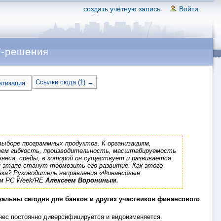
создать учётную запись
Войти
Т-решения
Ссылки сюда (1) →
атизация
ыборе программных продуктов. К организациям,
 тем гибкость, производительность, масштабируемость
знеса, среды, в которой он существует и развивается.
м этапе станут тормозить его развитие. Как этого
нка? Руководитель направления «Финансовые
ем PC Week/RE
Алексеем Ворониным.
туальны сегодня для банков и других участников финансового
нес постоянно диверсифицируется и видоизменяется.