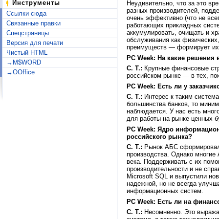
Инструменты
Неудивительно, что за это в
разных производителей, подде
Ссылки сюда
очень эффективно (что не всег
Связанные правки
работающих прикладных систе
аккумулировать, очищать и хр
Спецстраницы
обслуживания как физических,
Версия для печати
преимуществ — формирует их 
Чистый HTML
PC Week: На какие решения 
→M$WORD
С. Т.:
Крупные финансовые стру
→OOffice
российском рынке — в тех, по
PC Week: Есть ли у заказчи
С. Т.:
Интерес к таким система
большинства банков, то мини
наблюдается. У нас есть мног
для работы на рынке ценных бу
PC Week: Ядро информационн
российского рынка?
С. Т.:
Рынок АБС сформировался
производства. Однако многие 
века. Поддерживать с их пом
производительности и не спра
Microsoft SQL и выпустили но
надежной, но не всегда улучш
информационных систем.
PC Week: Есть ли на финанс
С. Т.:
Несомненно. Это выражае