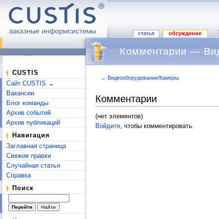
статья
обсуждение
Комментарии — Ви
CUSTIS
←
Видеооборудование/Камеры
Сайт CUSTIS →
Перейти к:
навигация
,
поиск
Вакансии
Комментарии
Блог команды
Архив событий
(нет элементов)
Архив публикаций
Войдите
, чтобы комментировать.
Навигация
Заглавная страница
Свежие правки
Случайная статья
Справка
Поиск