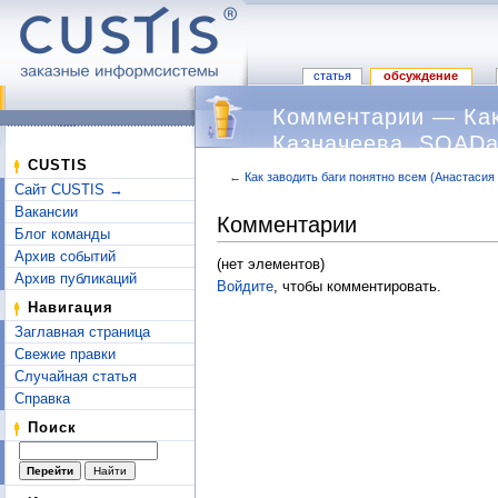
статья
обсуждение
Комментарии — Как
Казначеева, SQADa
CUSTIS
←
Как заводить баги понятно всем (Анастасия
Сайт CUSTIS →
Перейти к:
навигация
,
поиск
Вакансии
Комментарии
Блог команды
Архив событий
(нет элементов)
Архив публикаций
Войдите
, чтобы комментировать.
Навигация
Заглавная страница
Свежие правки
Случайная статья
Справка
Поиск