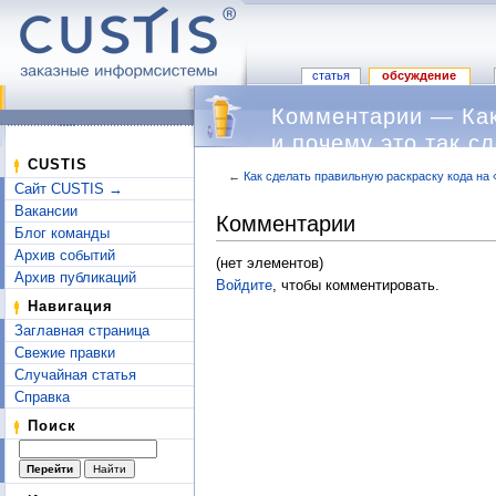
статья
обсуждение
Комментарии — Как
и почему это так с
CUSTIS
←
Как сделать правильную раскраску кода на 
Сайт CUSTIS →
Перейти к:
навигация
,
поиск
Вакансии
Комментарии
Блог команды
Архив событий
(нет элементов)
Архив публикаций
Войдите
, чтобы комментировать.
Навигация
Заглавная страница
Свежие правки
Случайная статья
Справка
Поиск