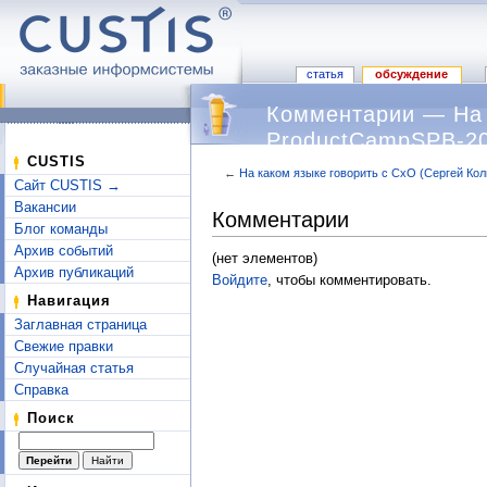
статья
обсуждение
Комментарии — На 
ProductCampSPB-2
CUSTIS
←
На каком языке говорить с СхО (Сергей Ко
Сайт CUSTIS →
Перейти к:
навигация
,
поиск
Вакансии
Комментарии
Блог команды
Архив событий
(нет элементов)
Архив публикаций
Войдите
, чтобы комментировать.
Навигация
Заглавная страница
Свежие правки
Случайная статья
Справка
Поиск