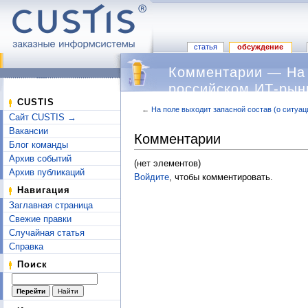
статья
обсуждение
Комментарии — На 
российском ИТ-рын
CUSTIS
←
На поле выходит запасной состав (о ситуа
Сайт CUSTIS →
Перейти к:
навигация
,
поиск
Вакансии
Комментарии
Блог команды
Архив событий
(нет элементов)
Архив публикаций
Войдите
, чтобы комментировать.
Навигация
Заглавная страница
Свежие правки
Случайная статья
Справка
Поиск