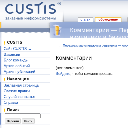
статья
обсуждение
Комментарии — Пе
изменение в бизне
CUSTIS
←
Переход к малотиражным решениям — ключ
Сайт CUSTIS →
Перейти к:
навигация
,
поиск
Вакансии
Комментарии
Блог команды
Архив событий
(нет элементов)
Архив публикаций
Войдите
, чтобы комментировать.
Навигация
Заглавная страница
Свежие правки
Случайная статья
Справка
Поиск