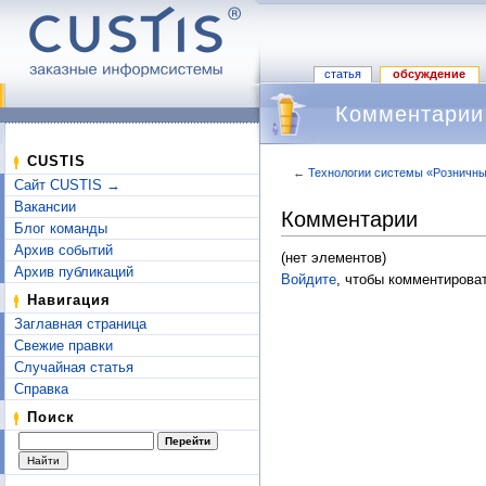
статья
обсуждение
Комментарии
CUSTIS
←
Технологии системы «Розничны
Сайт CUSTIS →
Перейти к:
навигация
,
поиск
Вакансии
Комментарии
Блог команды
Архив событий
(нет элементов)
Архив публикаций
Войдите
, чтобы комментироват
Навигация
Заглавная страница
Свежие правки
Случайная статья
Справка
Поиск