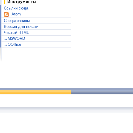
Инструменты
Ссылки сюда
Atom
Спецстраницы
Версия для печати
Чистый HTML
→M$WORD
→OOffice