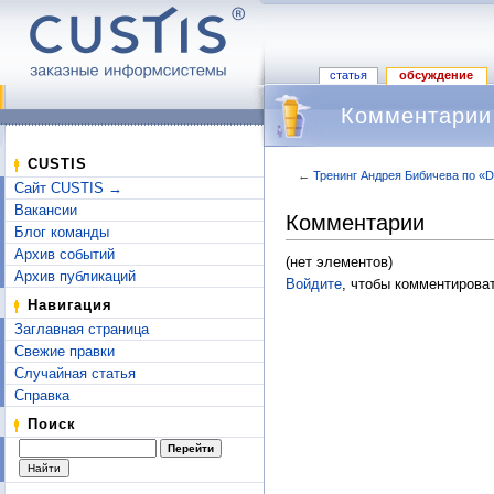
статья
обсуждение
Комментарии 
CUSTIS
←
Тренинг Андрея Бибичева по «D
Сайт CUSTIS →
Перейти к:
навигация
,
поиск
Вакансии
Комментарии
Блог команды
Архив событий
(нет элементов)
Архив публикаций
Войдите
, чтобы комментироват
Навигация
Заглавная страница
Свежие правки
Случайная статья
Справка
Поиск