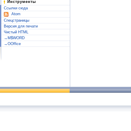
Инструменты
Ссылки сюда
Atom
Спецстраницы
Версия для печати
Чистый HTML
→M$WORD
→OOffice