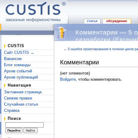
статья
обсуждение
Комментарии — 5 о
разработки (Евгени
CUSTIS
←
5 ошибок проектирования в полном цикле ра
Сайт CUSTIS →
Перейти к:
навигация
,
поиск
Вакансии
Комментарии
Блог команды
Архив событий
(нет элементов)
Архив публикаций
Войдите
, чтобы комментировать.
Навигация
Заглавная страница
Свежие правки
Случайная статья
Справка
Поиск