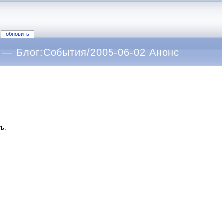
обновить
 — Блог:События/2005-06-02 Анонс
ь.