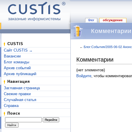
блог
обсуждение
Комментарии
CUSTIS
←
Блог:События/2005-06-02 Анонс
Сайт CUSTIS →
Перейти к:
навигация
,
поиск
Вакансии
Комментарии
Блог команды
Архив событий
(нет элементов)
Архив публикаций
Войдите
, чтобы комментироват
Навигация
Заглавная страница
Свежие правки
Случайная статья
Справка
Поиск