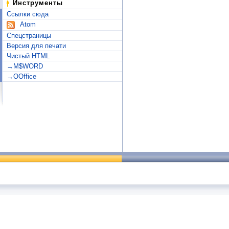
Инструменты
Ссылки сюда
Atom
Спецстраницы
Версия для печати
Чистый HTML
→M$WORD
→OOffice