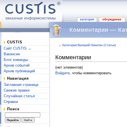
категория
обсуждение
Комментарии — Кат
CUSTIS
←
Категория:Валерий Никитин (Статьи)
Сайт CUSTIS →
Перейти к:
навигация
,
поиск
Вакансии
Комментарии
Блог команды
Архив событий
(нет элементов)
Архив публикаций
Войдите
, чтобы комментировать.
Навигация
Заглавная страница
Свежие правки
Случайная статья
Справка
Поиск