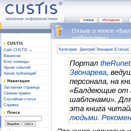
статья
обсуждение
Отзыв о книге «Ба
шаблонами»
Перейти к:
навигация
,
поиск
CUSTIS
Категории
:
Дмитрий Звонарев (Статьи)
Сайт CUSTIS →
Вакансии
Портал
theRune
Блог команды
Архив событий
Звонарева
, веду
Архив публикаций
персонала, на к
Навигация
Заглавная страница
«Балдеющие от 
Свежие правки
шаблонами». Для
Случайная статья
Справка
эта книга чита
Поиск
людьми. Рекоме