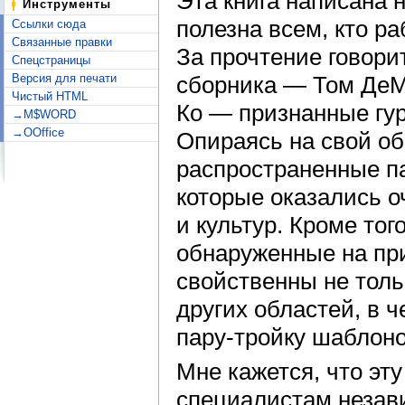
Эта книга написана н
Инструменты
полезна всем, кто р
Ссылки сюда
Связанные правки
За прочтение говорит
Спецстраницы
Версия для печати
сборника — Том ДеМ
Чистый HTML
Ко — признанные гур
→M$WORD
→OOffice
Опираясь на свой о
распространенные п
которые оказались о
и культур. Кроме тог
обнаруженные на при
свойственны не толь
других областей, в 
пару-тройку шаблоно
Мне кажется, что эт
специалистам незав