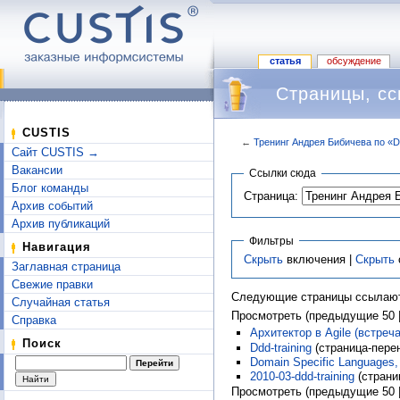
статья
обсуждение
Страницы, сс
CUSTIS
←
Тренинг Андрея Бибичева по «D
Сайт CUSTIS →
Перейти к:
навигация
,
поиск
Вакансии
Ссылки сюда
Блог команды
Страница:
Архив событий
Архив публикаций
Фильтры
Навигация
Скрыть
включения |
Скрыть
Заглавная страница
Свежие правки
Следующие страницы ссылают
Случайная статья
Просмотреть (предыдущие 50 |
Справка
Архитектор в Agile (встреча
Поиск
Ddd-training
(страница-перен
Domain Specific Languages,
2010-03-ddd-training
(страни
Просмотреть (предыдущие 50 |