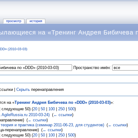
просмотр
история
ылающиеся на «Тренинг Андрея Бибичева п
DD» (2010-03-03)
Пространство имён:
ссылки |
Скрыть
перенаправления
ся на «
Тренинг Андрея Бибичева по «DDD» (2010-03-03)
»:
 следующие 50) (
20
|
50
|
100
|
250
|
500
)
 AgileRussia.ru 2010-03-24)
‎
(
← ссылки
)
аправление) ‎
(
← ссылки
)
 теория и практика (семинар 2011-06-23, для студентов)
‎
(
← ссылки
)
ца-перенаправление) ‎
(
← ссылки
)
 следующие 50) (
20
|
50
|
100
|
250
|
500
)