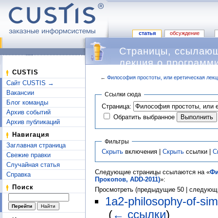
статья
обсуждение
Страницы, ссылающ
лекция о программ
CUSTIS
←
Философия простоты, или еретическая лекц
Сайт CUSTIS →
Перейти к:
навигация
,
поиск
Вакансии
Ссылки сюда
Блог команды
Страница:
Архив событий
Обратить выбранное
Архив публикаций
Навигация
Фильтры
Заглавная страница
Скрыть
включения |
Скрыть
ссылки |
С
Свежие правки
Случайная статья
Следующие страницы ссылаются на «
Фи
Справка
Прокопов, ADD-2011)
»:
Поиск
Просмотреть (предыдущие 50 | следующи
1a2-philosophy-of-sim
‎
(
← ссылки
)