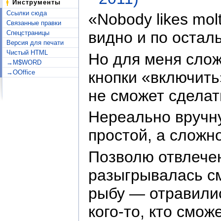
Инструменты
Ссылки сюда
«Nobody likes mo
Связанные правки
видно и по остал
Спецстраницы
Версия для печати
Чистый HTML
Но для меня слож
→M$WORD
кнопки «включить»
→OOffice
не сможет сделат
Нереально вручну
простой, а сложн
Позволю отвлечен
разыгрывалась см
рыбу — отравилис
кого-то, кто смо