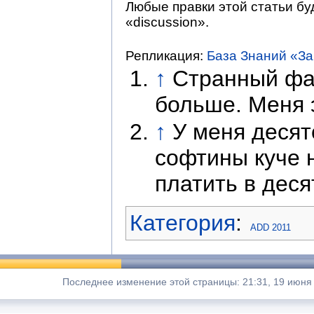
Любые правки этой статьи бу
«discussion».
Репликация:
База Знаний «З
↑
Странный фак
больше. Меня э
↑
У меня десят
софтины куче н
платить в дес
Категория
:
ADD 2011
Последнее изменение этой страницы: 21:31, 19 июня