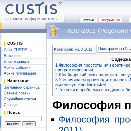
статья
обсуждение
ADD-2011 (Рецензии
Перейти к:
навигация
,
поиск
CUSTIS
Подстраницы (4) 
Категория
:
ADD 2011
Сайт CUSTIS →
Вакансии
Содержа
Блог команды
1
Философия простоты или еретичес
Архив событий
программировании
Архив публикаций
2
Швейцарский нож аналитика - визу
3
Увеличиваем производительность 
Навигация
используя HandlerSocket
Заглавная страница
4
Техники и проблемы пэкеджинга б
Свежие правки
Случайная статья
Философия п
Справка
Поиск
Философия_прос
2011)