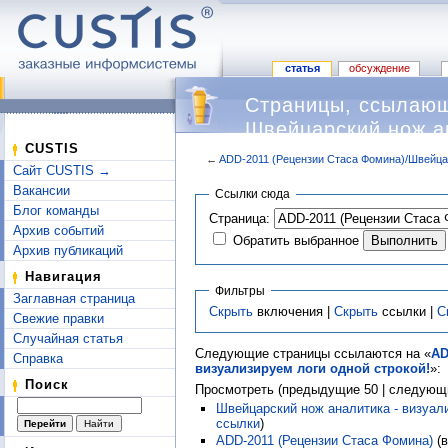
статья
обсуждение
Страницы, ссылающ
Швейцарский нож ан
CUSTIS
←
ADD-2011 (Рецензии Стаса Фомина)/Швейцар
Сайт CUSTIS →
Перейти к:
навигация
,
поиск
Вакансии
Ссылки сюда
Блог команды
Страница:
Архив событий
Обратить выбранное
Архив публикаций
Навигация
Фильтры
Заглавная страница
Скрыть
включения |
Скрыть
ссылки |
С
Свежие правки
Случайная статья
Следующие страницы ссылаются на «
AD
Справка
визуализируем логи одной строкой!
»:
Поиск
Просмотреть (предыдущие 50 | следующи
Швейцарский нож аналитика - визуали
ссылки
)
ADD-2011 (Рецензии Стаса Фомина)
(в