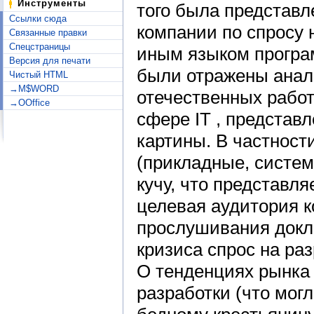
Инструменты
того была представл
Ссылки сюда
компании по спросу 
Связанные правки
Спецстраницы
иным языком програ
Версия для печати
были отражены анал
Чистый HTML
→M$WORD
отечественных работ
→OOffice
сфере IT , представ
картины. В частност
(прикладные, системн
кучу, что представля
целевая аудитория к
прослушивания докл
кризиса спрос на раз
О тенденциях рынка
разработки (что мог