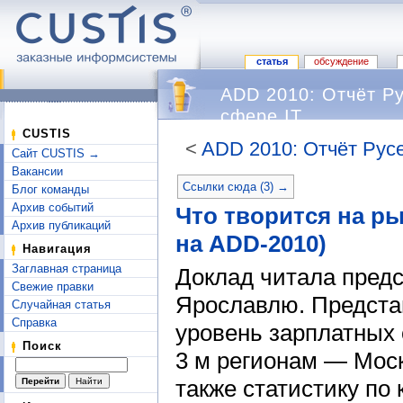
статья
обсуждение
ADD 2010: Отчёт Ру
сфере IT
CUSTIS
<
ADD 2010: Отчёт Русе
Сайт CUSTIS →
Перейти к:
навигация
,
поиск
Вакансии
Ссылки сюда (3) →
Блог команды
Архив событий
Что творится на ры
Архив публикаций
на ADD-2010)
Навигация
Заглавная страница
Доклад читала предс
Свежие правки
Ярославлю. Предста
Случайная статья
Справка
уровень зарплатных 
Поиск
3 м регионам — Моск
также статистику по