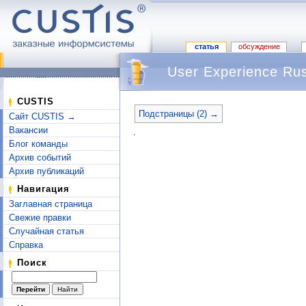
статья
обсуждение
User Experience Ru
Перейти к:
навигация
,
поиск
CUSTIS
Подстраницы (2) →
Сайт CUSTIS →
Вакансии
.
Блог команды
Архив событий
Архив публикаций
Навигация
Заглавная страница
Свежие правки
Случайная статья
Справка
Поиск