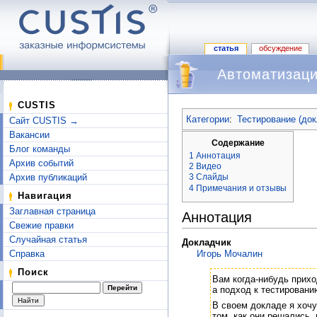
статья
обсуждение
Автоматизаци
Перейти к:
навигация
,
поиск
CUSTIS
Категории
:
Тестирование (до
Сайт CUSTIS →
Вакансии
Содержание
Блог команды
1
Аннотация
Архив событий
2
Видео
Архив публикаций
3
Слайды
4
Примечания и отзывы
Навигация
Заглавная страница
Аннотация
Свежие правки
Случайная статья
Докладчик
Справка
Игорь Мочалин
Поиск
Вам когда-нибудь прих
а подход к тестировани
В своем докладе я хочу
том, как они решались,