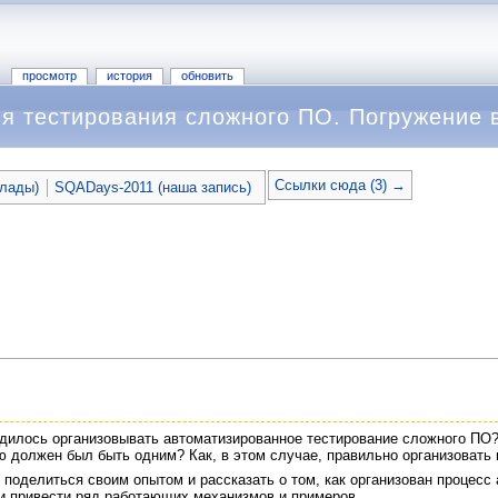
просмотр
история
обновить
я тестирования сложного ПО. Погружение 
Ссылки сюда (3) →
клады)
SQADays-2011 (наша запись)
одилось организовывать автоматизированное тестирование сложного ПО?
ю должен был быть одним? Как, в этом случае, правильно организовать 
 поделиться своим опытом и рассказать о том, как организован процесс 
 и привести ряд работающих механизмов и примеров.