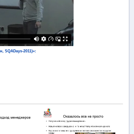
, SQADays-2011)»:
При
и
отз