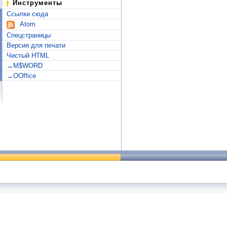
Инструменты
Ссылки сюда
Atom
Спецстраницы
Версия для печати
Чистый HTML
→M$WORD
→OOffice