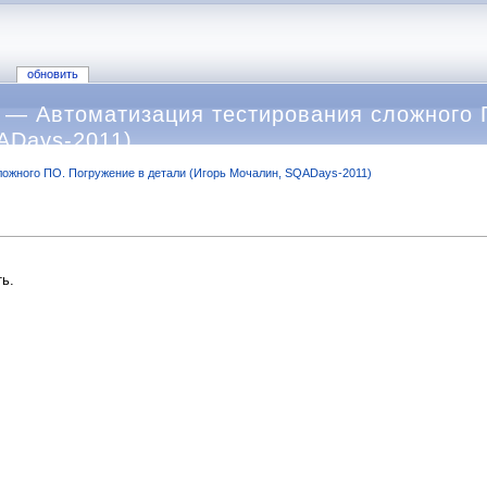
обновить
— Автоматизация тестирования сложного П
ADays-2011)
ложного ПО. Погружение в детали (Игорь Мочалин, SQADays-2011)
ь.