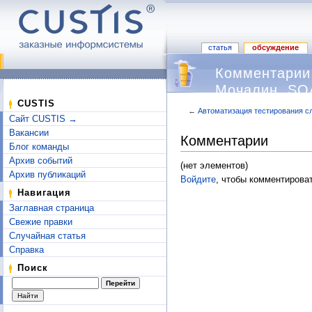
статья
обсуждение
Комментарии 
Мочалин, SQ
CUSTIS
←
Автоматизация тестирования с
Сайт CUSTIS →
Перейти к:
навигация
,
поиск
Вакансии
Комментарии
Блог команды
Архив событий
(нет элементов)
Архив публикаций
Войдите
, чтобы комментироват
Навигация
Заглавная страница
Свежие правки
Случайная статья
Справка
Поиск