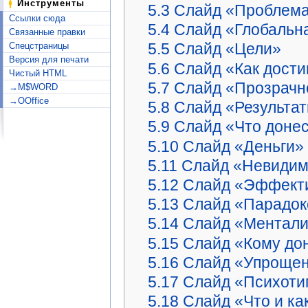
Инструменты
5.3
Слайд «Проблем
Ссылки сюда
5.4
Слайд «Глобальн
Связанные правки
5.5
Слайд «Цели»
Спецстраницы
Версия для печати
5.6
Слайд «Как дости
Чистый HTML
5.7
Слайд «Прозрачн
→M$WORD
→OOffice
5.8
Слайд «Результат
5.9
Слайд «Что доне
5.10
Слайд «Деньги»
5.11
Слайд «Невидим
5.12
Слайд «Эффект
5.13
Слайд «Парадок
5.14
Слайд «Ментали
5.15
Слайд «Кому до
5.16
Слайд «Упрощен
5.17
Слайд «Психоти
5.18
Слайд «Что и ка