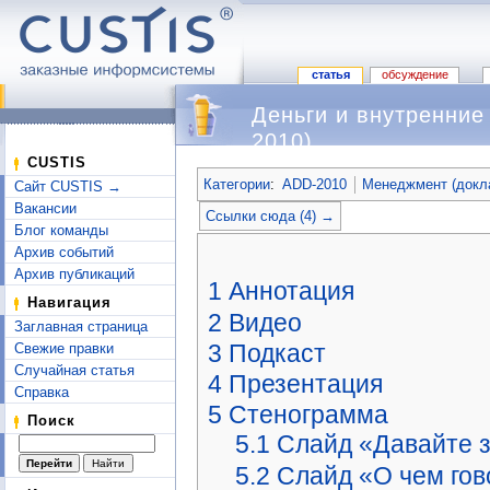
статья
обсуждение
Деньги и внутренние
2010)
Перейти к:
навигация
,
поиск
CUSTIS
Категории
:
ADD-2010
Менеджмент (докл
Сайт CUSTIS →
Вакансии
Ссылки сюда (4) →
Блог команды
Архив событий
Архив публикаций
1
Аннотация
Навигация
2
Видео
Заглавная страница
3
Подкаст
Свежие правки
Случайная статья
4
Презентация
Справка
5
Стенограмма
Поиск
5.1
Слайд «Давайте 
5.2
Слайд «О чем го