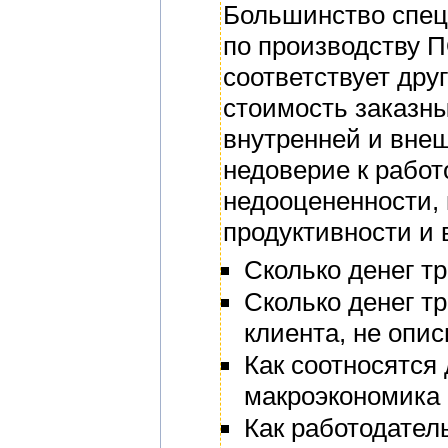
Большинство спец
по производству П
соответствует дру
стоимость заказны
внутренней и внеш
недоверие к работ
недооцененности,
продуктивности и 
Сколько денег т
Сколько денег т
клиента, не опи
Как соотносятся 
макроэкономика 
Как работодател