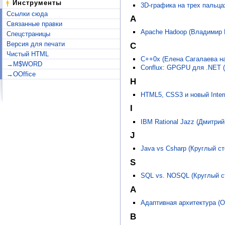
Инструменты
3D-графика на трех пальца
Ссылки сюда
A
Связанные правки
Apache Hadoop (Владимир 
Спецстраницы
Версия для печати
C
Чистый HTML
C++0x (Елена Сагалаева н
→M$WORD
Conflux: GPGPU для .NET 
→OOffice
H
HTML5, CSS3 и новый Inter
I
IBM Rational Jazz (Дмитри
J
Java vs Csharp (Круглый с
S
SQL vs. NOSQL (Круглый с
А
Адаптивная архитектура (О
В