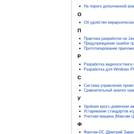
На пороге дополненной реа
О
Об удобстве иерархически
П
Практика разработки на Ja
Предупреждение ошибок пр
Прототипирование приложен
Р
Разработка видеохостинга 
Разработка для Windows P
С
Система управления прое
Сравнительный анализ хра
У
Удобная кросс-доменная ав
Устаревание стандартов ко
Учетная машина (Максим Ц
Ф
Фантом-ОС (Дмитрий Завал