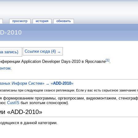
просмотр
история
обновить
DD-2010
Ссылки сюда (4) →
а запись)
[1]
нференции Application Developer Days-2010 в Ярославле
.
ентом
.
казных Информ Систем» → «
ADD-2010
»
езаписаны при следующем сеансе репликации. Если у вас есть серьезное замечание по
 формированием программы, оргвопросами, видеомонтажем, стенографир
плюс
CustIS
был золотым спонсором).
рии «ADD-2010»
ходящихся в данной категории.