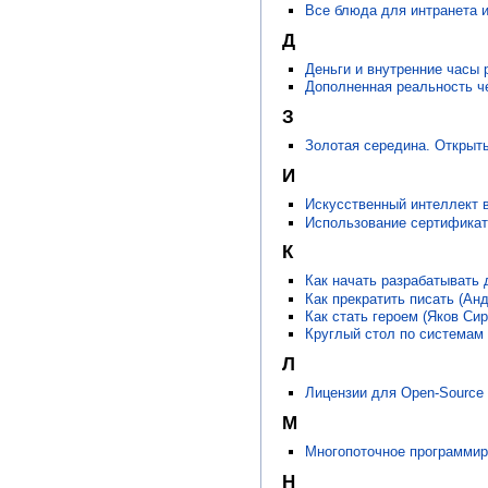
Все блюда для интранета и
Д
Деньги и внутренние часы 
Дополненная реальность че
З
Золотая середина. Открыт
И
Искусственный интеллект в
Использование сертификат
К
Как начать разрабатывать 
Как прекратить писать (Ан
Как стать героем (Яков Си
Круглый стол по системам 
Л
Лицензии для Open-Source
М
Многопоточное программир
Н