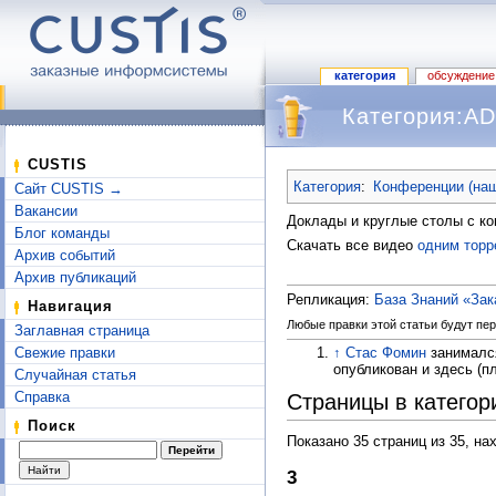
категория
обсуждение
Категория:A
Перейти к:
навигация
,
поиск
CUSTIS
Категория
:
Конференции (наш
Сайт CUSTIS →
Вакансии
Доклады и круглые столы с ко
Блог команды
Скачать все видео
одним торр
Архив событий
Архив публикаций
Репликация:
База Знаний «За
Навигация
Любые правки этой статьи будут пер
Заглавная страница
Свежие правки
↑
Стас Фомин
занимался
опубликован и здесь (
Случайная статья
Справка
Страницы в катего
Поиск
Показано 35 страниц из 35, на
3